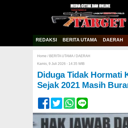
REDAKSI
BERITA UTAMA
DAERAH
Home /
BERITA UTAMA
/
DAERAH
Kamis, 9 Juli 2026 - 14:35 WIB
Diduga Tidak Hormati 
Sejak 2021 Masih Bura