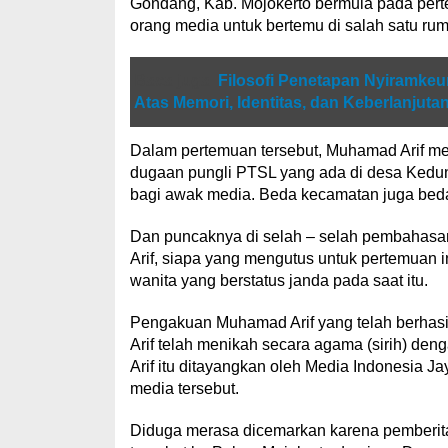
Gondang, Kab. Mojokerto bermula pada pert
orang media untuk bertemu di salah satu ru
Baca juga
Filosofi Penetapan Nyiramke
Atas Memori, Identitas, dan Keberlanjut
Dalam pertemuan tersebut, Muhamad Arif mem
dugaan pungli PTSL yang ada di desa Kedun
bagi awak media. Beda kecamatan juga beda
Dan puncaknya di selah – selah pembahasa
Arif, siapa yang mengutus untuk pertemuan 
wanita yang berstatus janda pada saat itu.
Pengakuan Muhamad Arif yang telah berhasi
Arif telah menikah secara agama (sirih) de
Arif itu ditayangkan oleh Media Indonesia J
media tersebut.
Diduga merasa dicemarkan karena pemberita