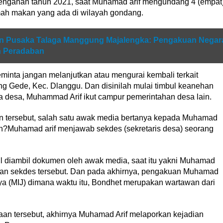
engahan tahun 2021, saat Muhamad arif mengundang 4 (empat
mah makan yang ada di wilayah gondang.
un Pusaka Talaga Manggung Majalengka: Pengakuan Negar
an Peradaban
inta jangan melanjutkan atau mengurai kembali terkait
g Gede, Kec. Dlanggu. Dan disinilah mulai timbul keanehan
 desa, Muhammad Arif ikut campur pemerintahan desa lain.
n tersebut, salah satu awak media bertanya kepada Muhamad
in?Muhamad arif menjawab sekdes (sekretaris desa) seorang
l diambil dokumen oleh awak media, saat itu yakni Muhamad
ngan sekdes tersebut. Dan pada akhirnya, pengakuan Muhamad
aya (MIJ) dimana waktu itu, Bondhet merupakan wartawan dari
an tersebut, akhirnya Muhamad Arif melaporkan kejadian