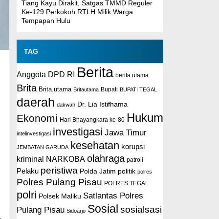
Tiang Kayu Dirakit, Satgas TMMD Reguler
Ke-129 Perkokoh RTLH Milik Warga
Tempapan Hulu
TAG
Berita
Anggota DPD RI
berita utama
Brita
Brita.utama
Britautama
Bupati
BUPATI TEGAL
daerah
Dr. Lia Istifhama
dakwah
Hukum
Ekonomi
Hari Bhayangkara ke-80
investigasi
Jawa Timur
intelinvestigasi
kesehatan
korupsi
JEMBATAN GARUDA
olahraga
kriminal
NARKOBA
patroli
peristiwa
Pelaku
Polda Jatim
politik
polres
Polres Pulang Pisau
POLRES TEGAL
polri
Satlantas Polres
Polsek Maliku
Sosial
sosialsasi
Pulang Pisau
Sidoarjo