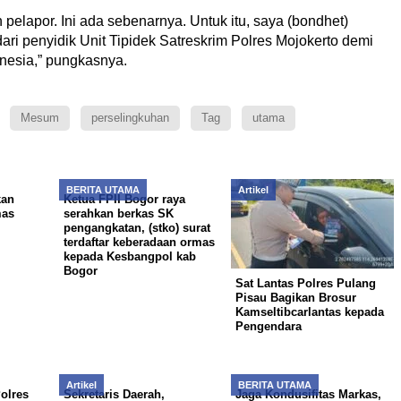
pelapor. Ini ada sebenarnya. Untuk itu, saya (bondhet)
ari penyidik Unit Tipidek Satreskrim Polres Mojokerto demi
nesia,” pungkasnya.
Mesum
perselingkuhan
Tag
utama
BERITA UTAMA
Artikel
kan
Ketua FPII Bogor raya
mas
serahkan berkas SK
pengangkatan, (stko) surat
terdaftar keberadaan ormas
kepada Kesbangpol kab
Bogor
Sat Lantas Polres Pulang
Pisau Bagikan Brosur
Kamseltibcarlantas kepada
Pengendara
Artikel
BERITA UTAMA
olres
Sekretaris Daerah,
Jaga Kondusifitas Markas,