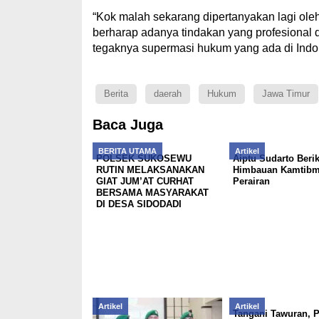
“Kok malah sekarang dipertanyakan lagi oleh 
berharap adanya tindakan yang profesional d
tegaknya supermasi hukum yang ada di Indo
Berita
daerah
Hukum
Jawa Timur
Baca Juga
BERITA UTAMA
Artikel
POLSEK SUKOSEWU
Aiptu Sudarto Beri
RUTIN MELAKSANAKAN
Himbauan Kamtib
GIAT JUM’AT CURHAT
Perairan
BERSAMA MASYARAKAT
DI DESA SIDODADI
Artikel
Artikel
Tangani Tawuran, P