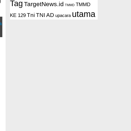
)
Tag
TargetNews.id
TMMD
TMMD
utama
Tni
TNI AD
KE 129
upacara
a