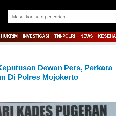
HUKRIM
INVESTIGASI
TNI-POLRI
NEWS
KESEHA
Keputusan Dewan Pers, Perkara
m Di Polres Mojokerto