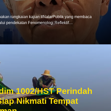
akan rangkaian kajian #NalarPublik yang membaca
lui pendekatan Fenomenologi Reflektif…
im 1002/HST Perindah
iap Nikmati Tempat
aman