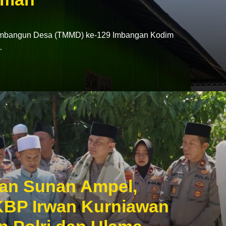
mbangun Desa (TMMD) ke-129 Imbangan Kodim
…
an Sunan Ampel,
KBP Irwan Kurniawan