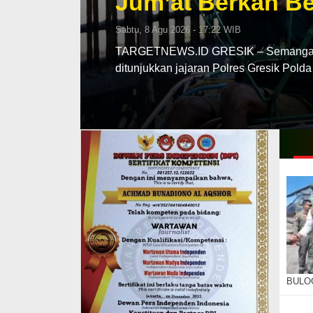
Jum’at Berkah Be
Sabtu, 8 Agu 2026 - 17:22 WIB
TARGETNEWS.ID GRESIK – Semangat be
ditunjukkan jajaran Polres Gresik Pold
BULOG