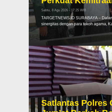
Perkuat Kemitraa
Sabtu, 8 Agu 2026 - 17:25 WIB
TARGETNEWS.ID SURABAYA – Dalam upa
sinergitas dengan para tokoh agama, 
Satlantas Polres