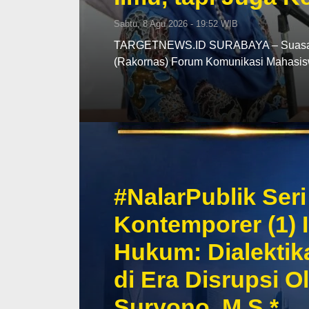
Sabtu, 8 Agu 2026 - 19:52 WIB
TARGETNEWS.ID SURABAYA – Suasana 
(Rakornas) Forum Komunikasi Mahasi
#NalarPublik Se
Kontemporer (1) 
Hukum: Dialekti
di Era Disrupsi O
Suryono, M.S.*