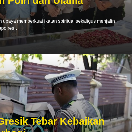
n Polri dan Ulama
ya memperkuat ikatan spiritual sekaligus menjalin
Kapolres…
 Gresik Tebar Kebaikan