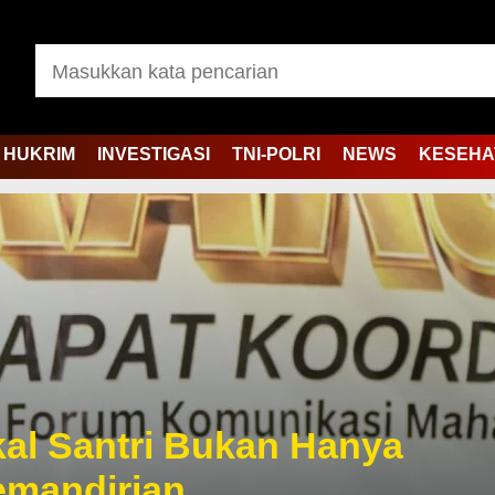
HUKRIM
INVESTIGASI
TNI-POLRI
NEWS
KESEHA
kal Santri Bukan Hanya
Kemandirian