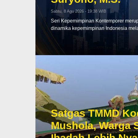
Sabtu, 8 Agu 2026 - 19:38 WIB
Seri Kepemimpinan Kontemporer merup
dinamika kepemimpinan Indonesia mela
Satgas TMMD Kod
Mushola, Warga S
Ibadah Lebih Ny