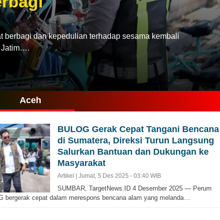
rbagi
rbagi dan kepedulian terhadap sesama kembali
a Jatim….
Aceh
BULOG Gerak Cepat Tangani Bencana
di Sumatera, Direksi Turun Langsung
Salurkan Bantuan dan Dukungan ke
Masyarakat
Artikel |
Jumat, 5 Des 2025 - 03:40 WIB
SUMBAR, TargetNews.ID 4 Desember 2025 — Perum
 bergerak cepat dalam merespons bencana alam yang melanda…