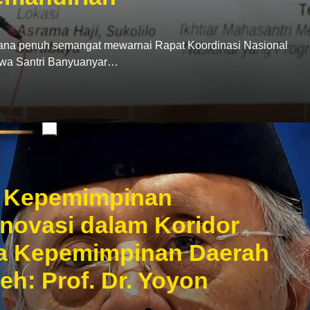
penuh semangat mewarnai Rapat Koordinasi Nasional
swa Santri Banyuanyar…
ri Kepemimpinan
Inovasi dalam Koridor
ka Kepemimpinan Daerah
leh: Prof. Dr. Yoyon