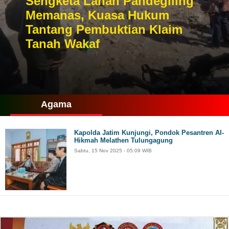
Sengketa Lahan Pandegiling
Memanas, Kuasa Hukum
Tantang Pembuktian Klaim
Tanah Wakaf
Agama
Kapolda Jatim Kunjungi, Pondok Pesantren Al-
Hikmah Melathen Tulungagung
Sabtu, 15 Nov 2025 - 05:09 WIB