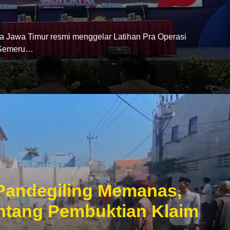
wa Timur resmi menggelar Latihan Pra Operasi
 Semeru…
Pandegiling Memanas,
tang Pembuktian Klaim