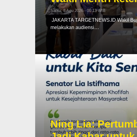
Sabtu, 8 Agu 2026 - 00:13 WIB
‎ ‎JAKARTA TARGETNEWS.ID Wakil Bupat
melakukan audiensi…
Ning Lia: Pertu
Jadi Kabar untuk