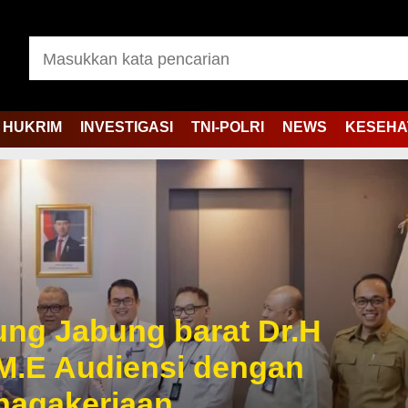
HUKRIM
INVESTIGASI
TNI-POLRI
NEWS
KESEHA
jung Jabung barat Dr.H
M.E Audiensi dengan
enagakerjaan