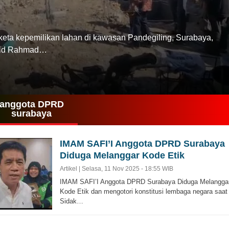
kepemilikan lahan di kawasan Pandegiling, Surabaya,
sjid Rahmad…
anggota DPRD
surabaya
IMAM SAFI’I Anggota DPRD Surabaya
Diduga Melanggar Kode Etik
Artikel |
Selasa, 11 Nov 2025 - 18:55 WIB
IMAM SAFI’I Anggota DPRD Surabaya Diduga Melangga
Kode Etik dan mengotori konstitusi lembaga negara saat
Sidak…