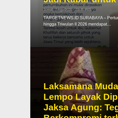
Jumat, 7 Agu 2026 - 21:31 WIB
TARGETNEWS.ID SURABAYA – Pertumbu
hingga Triwulan II 2026 mendapat…
Laksamana Muda T
Lempo Layak Dip
Jaksa Agung: Teg
Berkompromi te