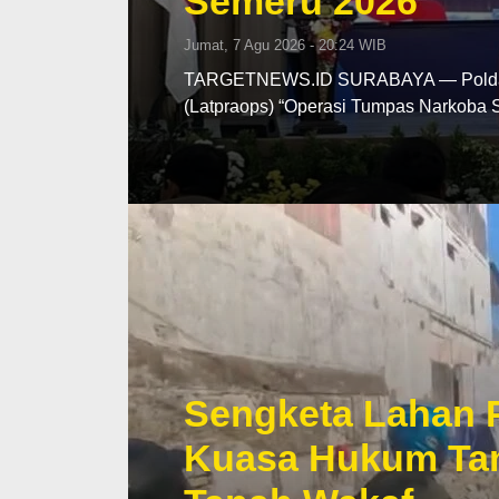
Semeru 2026
Jumat, 7 Agu 2026 - 20:24 WIB
TARGETNEWS.ID SURABAYA — Polda Ja
(Latpraops) “Operasi Tumpas Narkoba
Sengketa Lahan 
Kuasa Hukum Tan