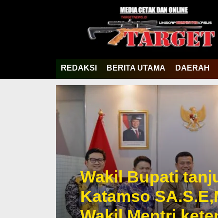
REDAKSI
BERITA UTAMA
DAERAH
Wakil Bupati tan
Katamso SA.S.E,
Wakil Mentri ket