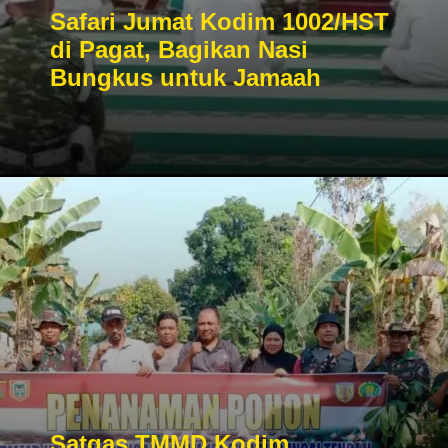
Safari Jumat Kodim 1002/HST
di Pagat, Bagikan Nasi
Bungkus untuk Jamaah
Satgas TMMD Kodim