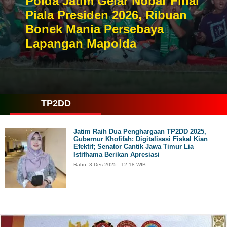
Polda Jatim Gelar Nobar Final
Piala Presiden 2026, Ribuan
Bonek Mania Persebaya
Lapangan Mapolda
TP2DD
Jatim Raih Dua Penghargaan TP2DD 2025,
Gubernur Khofifah: Digitalisasi Fiskal Kian
Efektif; Senator Cantik Jawa Timur Lia
Istifhama Berikan Apresiasi
Rabu, 3 Des 2025 - 12:18 WIB