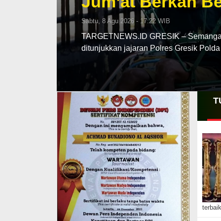
Jum’at Berkah Be
Sabtu, 8 Agu 2026 - 17:22 WIB
TARGETNEWS.ID GRESIK – Semangat be
ditunjukkan jajaran Polres Gresik Pold
T
terbai