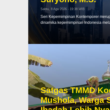
Sabtu, 8 Agu 2026 - 19:38 WIB
Seri Kepemimpinan Kontemporer merup
dinamika kepemimpinan Indonesia mela
Satgas TMMD Kod
Mushola, Warga S
Ibadah Lebih Ny