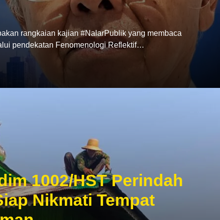
akan rangkaian kajian #NalarPublik yang membaca
lui pendekatan Fenomenologi Reflektif…
im 1002/HST Perindah
iap Nikmati Tempat
aman