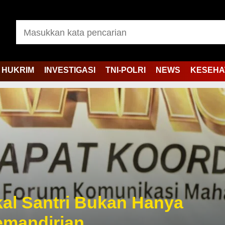
HUKRIM
INVESTIGASI
TNI-POLRI
NEWS
KESEHA
kal Santri Bukan Hanya
Kemandirian