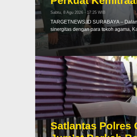
Perkuat Kemitraa
Sabtu, 8 Agu 2026 - 17:25 WIB
TARGETNEWS.ID SURABAYA – Dalam upa
sinergitas dengan para tokoh agama, 
Satlantas Polres