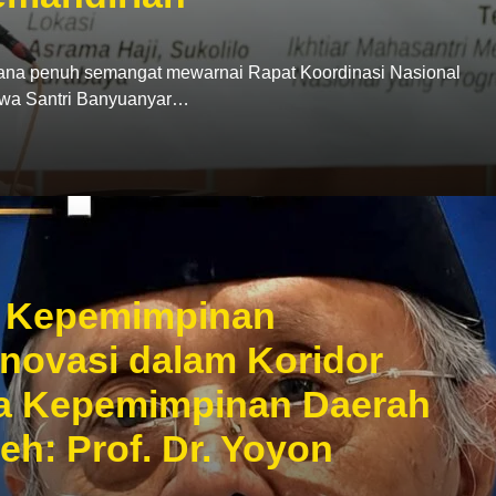
penuh semangat mewarnai Rapat Koordinasi Nasional
swa Santri Banyuanyar…
ri Kepemimpinan
Inovasi dalam Koridor
ka Kepemimpinan Daerah
leh: Prof. Dr. Yoyon