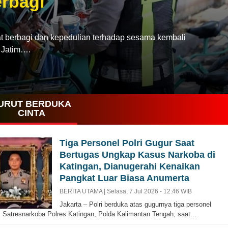
rbagi
rbagi dan kepedulian terhadap sesama kembali
a Jatim….
URUT BERDUKA
CINTA
Tiga Personel Polri Gugur Saat
Bertugas Ungkap Kasus Narkoba di
Katingan, Dianugerahi Kenaikan
Pangkat Luar Biasa Anumerta
BERITA UTAMA |
Selasa, 7 Jul 2026 - 12:46 WIB
Jakarta – Polri berduka atas gugurnya tiga personel
k Satresnarkoba Polres Katingan, Polda Kalimantan Tengah, saat…