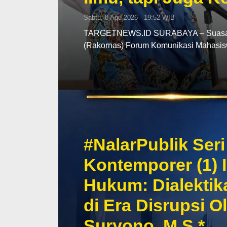
Sabtu, 8 Agu 2026 - 19:52 WIB
TARGETNEWS.ID SURABAYA – Suasana 
(Rakornas) Forum Komunikasi Mahasi
#NalarPublik Se
Kontemporer (1) 
Hukum: Dialekti
di Era Disrupsi O
Suryono, M.S.*