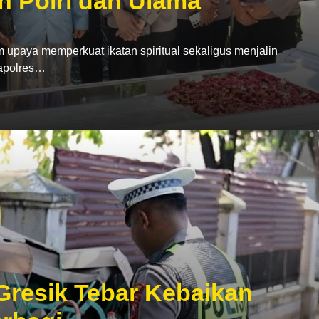
n Polri dan Ulama
ya memperkuat ikatan spiritual sekaligus menjalin
Kapolres…
 Gresik Tebar Kebaikan