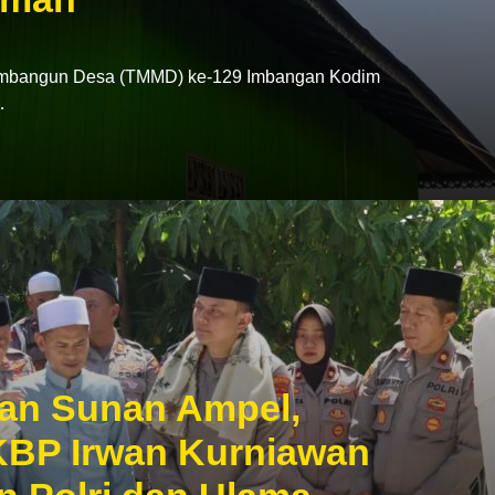
mbangun Desa (TMMD) ke-129 Imbangan Kodim
…
an Sunan Ampel,
KBP Irwan Kurniawan