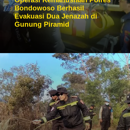
Bondowoso Berhasil
Evakuasi Dua Jenazah di
Gunung Piramid