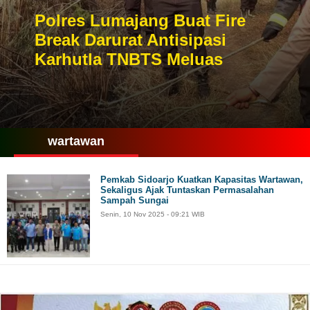
Polres Lumajang Buat Fire
Break Darurat Antisipasi
Karhutla TNBTS Meluas
wartawan
Pemkab Sidoarjo Kuatkan Kapasitas Wartawan,
Sekaligus Ajak Tuntaskan Permasalahan
Sampah Sungai
Senin, 10 Nov 2025 - 09:21 WIB