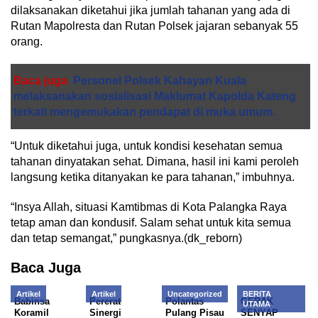
dilaksanakan diketahui jika jumlah tahanan yang ada di
Rutan Mapolresta dan Rutan Polsek jajaran sebanyak 55
orang.
Baca juga
Personel Polsek Kahayan Kuala
melaksanakan sosialisasi Maklumat Kapolda Kateng
terkait mengemukakan pendapat di muka umum.
“Untuk diketahui juga, untuk kondisi kesehatan semua
tahanan dinyatakan sehat. Dimana, hasil ini kami peroleh
langsung ketika ditanyakan ke para tahanan,” imbuhnya.
“Insya Allah, situasi Kamtibmas di Kota Palangka Raya
tetap aman dan kondusif. Salam sehat untuk kita semua
dan tetap semangat,” pungkasnya.(dk_reborn)
Baca Juga
Artikel
Artikel
Uncategorized
BERITA
Babinsa
Pererat
Polantas
GERAK
UTAMA
Koramil
Sinergi
Pulang Pisau
SENYAP