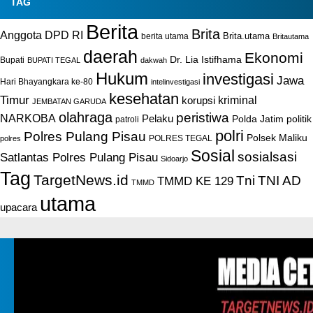
TAG
Berita
Brita
Anggota DPD RI
Brita.utama
berita utama
Britautama
daerah
Ekonomi
Dr. Lia Istifhama
Bupati
BUPATI TEGAL
dakwah
Hukum
investigasi
Jawa
Hari Bhayangkara ke-80
intelinvestigasi
kesehatan
Timur
kriminal
korupsi
JEMBATAN GARUDA
olahraga
peristiwa
NARKOBA
Pelaku
Polda Jatim
politik
patroli
polri
Polres Pulang Pisau
Polsek Maliku
POLRES TEGAL
polres
Sosial
sosialsasi
Satlantas Polres Pulang Pisau
Sidoarjo
Tag
TargetNews.id
Tni
TNI AD
TMMD KE 129
TMMD
utama
upacara