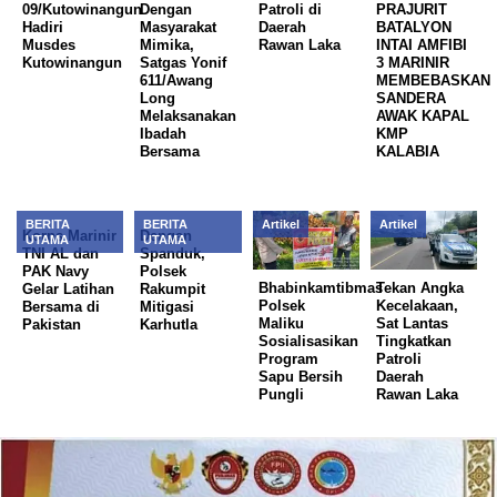
09/Kutowinangun
Dengan
Patroli di
PRAJURIT
Hadiri
Masyarakat
Daerah
BATALYON
Musdes
Mimika,
Rawan Laka
INTAI AMFIBI
Kutowinangun
Satgas Yonif
3 MARINIR
611/Awang
MEMBEBASKAN
Long
SANDERA
Melaksanakan
AWAK KAPAL
Ibadah
KMP
Bersama
KALABIA
BERITA
BERITA
Artikel
Artikel
Korps Marinir
Dengan
UTAMA
UTAMA
TNI AL dan
Spanduk,
PAK Navy
Polsek
Bhabinkamtibmas
Tekan Angka
Gelar Latihan
Rakumpit
Polsek
Kecelakaan,
Bersama di
Mitigasi
Maliku
Sat Lantas
Pakistan
Karhutla
Sosialisasikan
Tingkatkan
Program
Patroli
Sapu Bersih
Daerah
Pungli
Rawan Laka