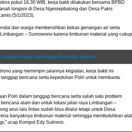
sekira pukul 16.30 WIB, kerja bakti dilakukan bersama BPBD
 tanah longsor di Desa Ngesrepbalong dan Desa Pakis
mis (5/1/2023).
ndal dan warga membersihkan bekas genangan air serta
lan Limbangan – Sumowono karena timbunan material yang cukup
 Adakan Razia Gabungan Berantas Halinar
sno yang memimpin jalannya kegiatan, kerja bakti ini
 tanggap bencana serta kepedulian Polri untuk membantu
aan Polri dalam tanggap bencana serta salah satu problem
 bencana alam dan untuk lokasi jalan raya Limbangan –
 arus lalu lintas sudah bisa dilalui tetapi untuk Desa
karena banyaknya timbunan material sehingga membutuhkan alat
gi,” ucap Kompol Edy Sutrisno.