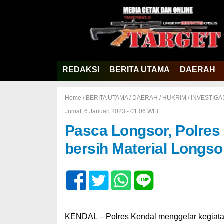
REDAKSI
BERITA UTAMA
DAERAH
Home /
BERITA UTAMA
/
DAERAH
/
HUKRIM
/
INVESTIGA
Jumat, 6 Januari 2023 - 01:06 WIB
Pasca Longsor, Polres
bersih Material Longso
KENDAL – Polres Kendal menggelar kegiatan