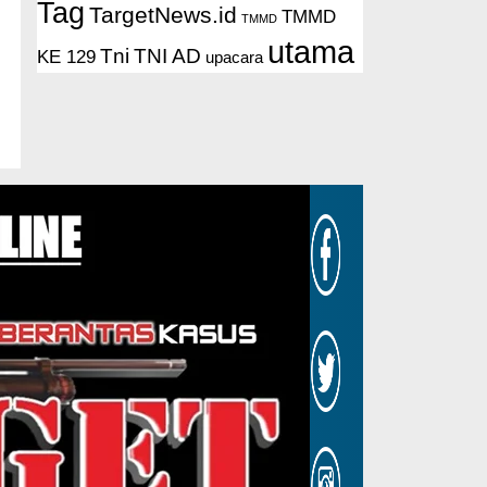
Tag
TargetNews.id
TMMD
TMMD
utama
Tni
TNI AD
KE 129
upacara