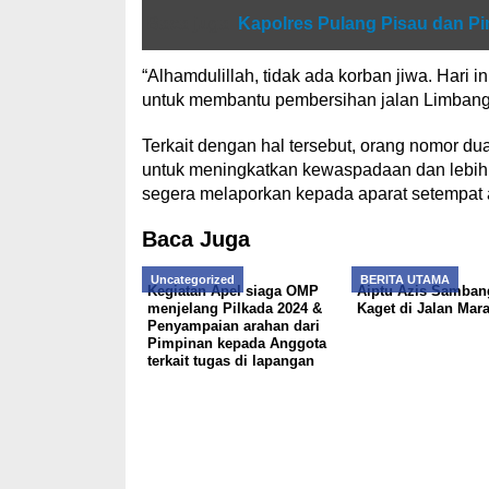
Baca juga
Kapolres Pulang Pisau dan P
“Alhamdulillah, tidak ada korban jiwa. Hari i
untuk membantu pembersihan jalan Limbang
Terkait dengan hal tersebut, orang nomor du
untuk meningkatkan kewaspadaan dan lebih b
segera melaporkan kepada aparat setempat a
Baca Juga
Uncategorized
BERITA UTAMA
Kegiatan Apel siaga OMP
Aiptu Azis Samban
menjelang Pilkada 2024 &
Kaget di Jalan Mar
Penyampaian arahan dari
Pimpinan kepada Anggota
terkait tugas di lapangan