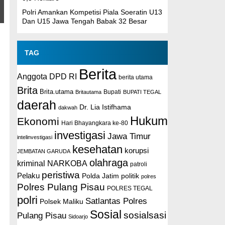
Polri Amankan Kompetisi Piala Soeratin U13
Dan U15 Jawa Tengah Babak 32 Besar
TAG
Berita
Anggota DPD RI
berita utama
Brita
Brita.utama
Britautama
Bupati
BUPATI TEGAL
daerah
Dr. Lia Istifhama
dakwah
Hukum
Ekonomi
Hari Bhayangkara ke-80
investigasi
Jawa Timur
intelinvestigasi
kesehatan
korupsi
JEMBATAN GARUDA
olahraga
kriminal
NARKOBA
patroli
peristiwa
Pelaku
Polda Jatim
politik
polres
Polres Pulang Pisau
POLRES TEGAL
polri
Satlantas Polres
Polsek Maliku
Sosial
sosialsasi
Pulang Pisau
Sidoarjo