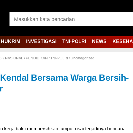
HUKRIM
INVESTIGASI
TNI-POLRI
NEWS
KESEHA
SI
/
NASIONAL
/
PENDIDIKAN
/
TNI-POLRI
/
Uncategorized
 Kendal Bersama Warga Bersih-
r
 kerja bakti membersihkan lumpur usai terjadinya bencana