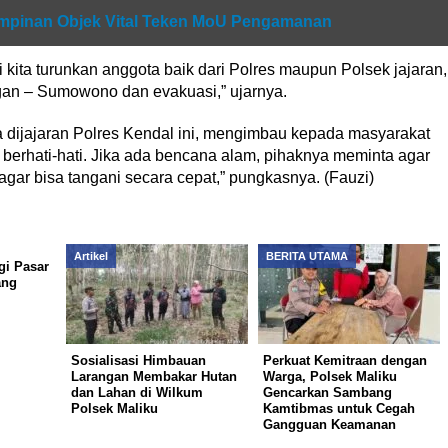
impinan Objek Vital Teken MoU Pengamanan
ni kita turunkan anggota baik dari Polres maupun Polsek jajaran,
an – Sumowono dan evakuasi,” ujarnya.
a dijajaran Polres Kendal ini, mengimbau kepada masyarakat
erhati-hati. Jika ada bencana alam, pihaknya meminta agar
gar bisa tangani secara cepat,” pungkasnya. (Fauzi)
Artikel
BERITA UTAMA
gi Pasar
ang
Sosialisasi Himbauan
Perkuat Kemitraan dengan
Larangan Membakar Hutan
Warga, Polsek Maliku
dan Lahan di Wilkum
Gencarkan Sambang
Polsek Maliku
Kamtibmas untuk Cegah
Gangguan Keamanan