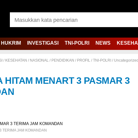
HUKRIM
INVESTIGASI
TNI-POLRI
NEWS
KESEHA
SI
/
KESEHATAN
/
NASIONAL
/
PENDIDIKAN
/
PROFIL
/
TNI-POLRI
/
Uncategorize
 HITAM MENART 3 PASMAR 3
DAN
 3 TERIMA JAM KOMANDAN