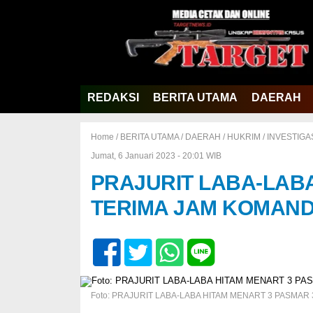
REDAKSI
BERITA UTAMA
DAERAH
Home /
BERITA UTAMA
/
DAERAH
/
HUKRIM
/
INVESTIGA
Jumat, 6 Januari 2023 - 20:01 WIB
PRAJURIT LABA-LABA
TERIMA JAM KOMAN
Foto: PRAJURIT LABA-LABA HITAM MENART 3 PASMAR