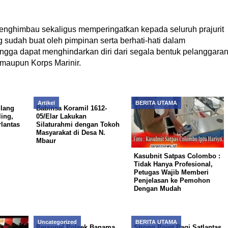
enghimbau sekaligus memperingatkan kepada seluruh prajurit
g sudah buat oleh pimpinan serta berhati-hati dalam
ga dapat menghindarkan diri dari segala bentuk pelanggara
 maupun Korps Marinir.
Artikel
BERITA UTAMA
ulang
Babinsa Koramil 1612-
ing,
05/Elar Lakukan
lantas
Silaturahmi dengan Tokoh
Masyarakat di Desa N.
Mbaur
Kasubnit Satpas Colombo :
Tidak Hanya Profesional,
Petugas Wajib Memberi
Penjelasan ke Pemohon
Dengan Mudah
Uncategorized
BERITA UTAMA
Personel Polsek Banama
Strong Point Pagi Satlantas