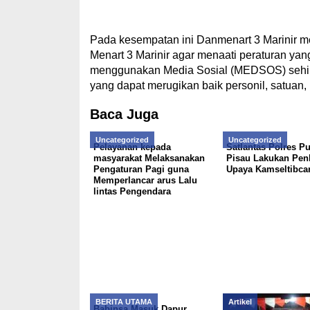
Pada kesempatan ini Danmenart 3 Marinir m
Menart 3 Marinir agar menaati peraturan yan
menggunakan Media Sosial (MEDSOS) sehing
yang dapat merugikan baik personil, satuan,
Baca Juga
Uncategorized
Uncategorized
Pelayanan kepada
Satlantas Polres P
masyarakat Melaksanakan
Pisau Lakukan Penl
Pengaturan Pagi guna
Upaya Kamseltibcar
Memperlancar arus Lalu
lintas Pengendara
BERITA UTAMA
Artikel
Babinsa Masuk Dapur,