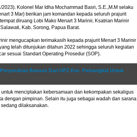
1/2023). Kolonel Mar Idha Mochammad Basri, S.E.,M.M selaku
nart 3 Mar) berikan jam komandan kepada seluruh prajurit
tempat diruang Lobi Mako Menart 3 Marinir, Ksatrian Marinir
 Salawati, Kab. Sorong, Papua Barat.
ir mengucapkan terimakasih kepada prajurit Menart 3 Marinir
a yang telah ditunjukan ditahun 2022 sehingga seluruh kegiatan
car sesuai Standart Operating Prosedur (SOP).
 Penyerahan Bansos Dari UPZ Kec. Pemangkat Untuk
li untuk menciptakan kebersamaan dan kekompakan sekaligus
a dengan pimpinan. Selain itu juga sebagai wadah dan sarana
 sedang dilaksanakan.