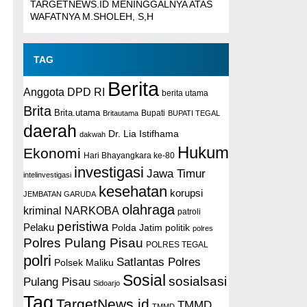
TARGETNEWS.ID MENINGGALNYA ATAS
WAFATNYA M.SHOLEH, S,H
TAG
n
Berita
Anggota DPD RI
berita utama
Brita
Brita.utama
Britautama
Bupati
BUPATI TEGAL
daerah
Dr. Lia Istifhama
dakwah
Hukum
Ekonomi
Hari Bhayangkara ke-80
investigasi
Jawa Timur
intelinvestigasi
kesehatan
korupsi
JEMBATAN GARUDA
olahraga
kriminal
NARKOBA
patroli
peristiwa
Pelaku
Polda Jatim
politik
polres
Polres Pulang Pisau
POLRES TEGAL
polri
Satlantas Polres
Polsek Maliku
Sosial
sosialsasi
Pulang Pisau
Sidoarjo
Tag
TargetNews.id
TMMD
TMMD