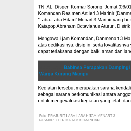
TNI AL, Dispen Kormar Sorong. Jumat (06/0
Komandan Resimen Artileri 3 Marinir (Danme
“Laba-Laba Hitam” Menart 3 Marinir yang ber
Katapop Abraham Octavianus Atururi, Distrik
Mengawali jam Komandan, Danmenart 3 Marin
atas dedikasinya, disiplin, serta loyalitasny
dapat terlaksana dengan baik, aman dan lan
Baca juga
Babinsa Perapakan Dampingi
Warga Kurang Mampu
Kegiatan tersebut merupakan sarana kenda
sebagai sarana berkomunikasi antara anggot
untuk mengevaluasi kegiatan yang telah dan
Foto: PRAJURIT LABA-LABA HITAM MENART 3
PASMAR 3 TERIMA JAM KOMANDAN