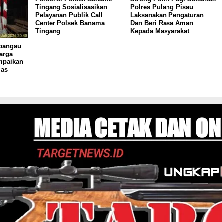
Tingang Sosialisasikan
Polres Pulang Pisau
Pelayanan Publik Call
Laksanakan Pengaturan
Center Polsek Banama
Dan Beri Rasa Aman
Tingang
Kepada Masyarakat
ebangau
arga
mpaikan
mas