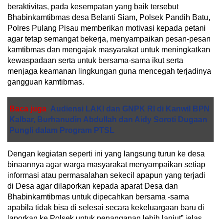
beraktivitas, pada kesempatan yang baik tersebut
Bhabinkamtibmas desa Belanti Siam, Polsek Pandih Batu,
Polres Pulang Pisau memberikan motivasi kepada petani
agar tetap semangat bekerja, menyampaikan pesan-pesan
kamtibmas dan mengajak masyarakat untuk meningkatkan
kewaspadaan serta untuk bersama-sama ikut serta
menjaga keamanan lingkungan guna mencegah terjadinya
gangguan kamtibmas.
Baca juga
Audiensi LAKI dan GNPK RI di Kanwil BPN
Kalbar, Burhanudin Abdullah dan Aidy Soroti Dugaan
Pungli dalam Program PTSL
Dengan kegiatan seperti ini yang langsung turun ke desa
binaannya agar warga masyarakat menyampaikan setiap
informasi atau permasalahan sekecil apapun yang terjadi
di Desa agar dilaporkan kepada aparat Desa dan
Bhabinkamtibmas untuk dipecahkan bersama -sama
apabila tidak bisa di selesai secara kekeluargaan baru di
laporkan ke Polsek untuk penanganan lebih lanjut” jelas