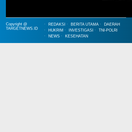
Copyright @
REDAKSI
BERITA UTAMA
DAERAH
TARGETNEWS.ID
HUKRIM
INVESTIGASI
TNI-POLRI
NEWS
KESEHATAN