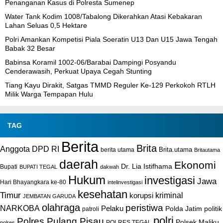
Penanganan Kasus di Polresta Sumenep
Water Tank Kodim 1008/Tabalong Dikerahkan Atasi Kebakaran
Lahan Seluas 0,5 Hektare
Polri Amankan Kompetisi Piala Soeratin U13 Dan U15 Jawa Tengah
Babak 32 Besar
Babinsa Koramil 1002-06/Barabai Dampingi Posyandu
Cenderawasih, Perkuat Upaya Cegah Stunting
Tiang Kayu Dirakit, Satgas TMMD Reguler Ke-129 Perkokoh RTLH
Milik Warga Tempapan Hulu
TAG
Berita
Brita
Anggota DPD RI
Brita.utama
berita utama
Britautama
daerah
Ekonomi
Dr. Lia Istifhama
Bupati
BUPATI TEGAL
dakwah
Hukum
investigasi
Jawa
Hari Bhayangkara ke-80
intelinvestigasi
kesehatan
Timur
kriminal
korupsi
JEMBATAN GARUDA
olahraga
peristiwa
NARKOBA
Pelaku
Polda Jatim
politik
patroli
polri
Polres Pulang Pisau
Polsek Maliku
POLRES TEGAL
polres