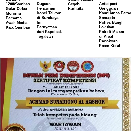
Dugaan
Antisipasi
1208/Sambas
Cegah
Pencurian
Gangguan
Gelar Cofee
Karhutla
Kabel Telkom
Kamtibmas,Perso
Morning
di Surabaya,
Samapta
Bersama
Ini
Polres Bangli
Awak Media
Pernyataan
Lakukan
Kab. Sambas
dari Kapolsek
Patroli Malam
Tegalsari
di Areal
Pertokoan
Pasar Kidul