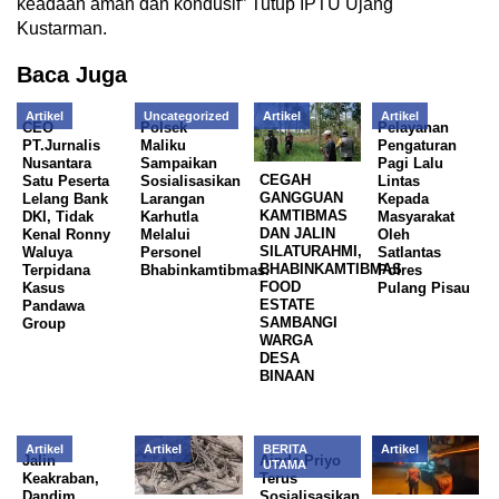
keadaan aman dan kondusif” Tutup IPTU Ujang
Kustarman.
Baca Juga
Artikel
Uncategorized
Artikel
Artikel
CEO
Polsek
Pelayanan
PT.Jurnalis
Maliku
Pengaturan
Nusantara
Sampaikan
Pagi Lalu
CEGAH
Satu Peserta
Sosialisasikan
Lintas
GANGGUAN
Lelang Bank
Larangan
Kepada
KAMTIBMAS
DKI, Tidak
Karhutla
Masyarakat
DAN JALIN
Kenal Ronny
Melalui
Oleh
SILATURAHMI,
Waluya
Personel
Satlantas
BHABINKAMTIBMAS
Terpidana
Bhabinkamtibmas.
Polres
FOOD
Kasus
Pulang Pisau
ESTATE
Pandawa
SAMBANGI
Group
WARGA
DESA
BINAAN
Artikel
Artikel
BERITA
Artikel
Jalin
Aipda Priyo
UTAMA
Keakraban,
Terus
Dandim
Sosialisasikan