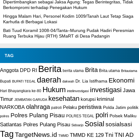
Dipertimbangkan sebagai Jaksa Agung: Tegas Berintegritas, Tidak
Berkompromi terhadap Penegakan Hukum
Hingga Malam Hari, Personel Kodim 1009/Tanah Laut Tetap Siaga
Karhutla di Berbagai Lokasi
Bati Tuud Koramil 1008-04/Tanta–Murung Pudak Hadiri Peresmian
Ruang Terbuka Hijau (RTH) SMaRT di Desa Padangin
TAG
Berita
Brita
Anggota DPD RI
Brita.utama
berita utama
Britautama
daerah
Ekonomi
Dr. Lia Istifhama
Bupati
BUPATI TEGAL
dakwah
Hukum
investigasi
Jawa
Hari Bhayangkara ke-80
intelinvestigasi
kesehatan
Timur
kriminal
korupsi
JEMBATAN GARUDA
olahraga
peristiwa
NARKOBA
Pelaku
Polda Jatim
politik
patroli
polri
Polres Pulang Pisau
Polsek Maliku
POLRES TEGAL
polres
Sosial
sosialsasi
Satlantas Polres Pulang Pisau
Sidoarjo
Tag
TargetNews.id
Tni
TNI AD
TMMD KE 129
TMMD