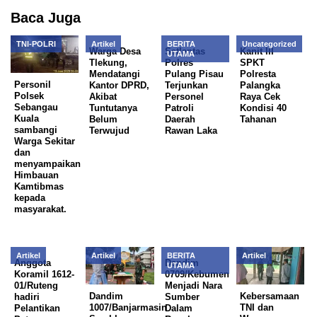
Baca Juga
TNI-POLRI
Artikel
BERITA
Uncategorized
Warga Desa
Satlantas
Kanit III
UTAMA
Tlekung,
Polres
SPKT
Mendatangi
Pulang Pisau
Polresta
Personil
Kantor DPRD,
Terjunkan
Palangka
Polsek
Akibat
Personel
Raya Cek
Sebangau
Tuntutanya
Patroli
Kondisi 40
Kuala
Belum
Daerah
Tahanan
sambangi
Terwujud
Rawan Laka
Warga Sekitar
dan
menyampaikan
Himbauan
Kamtibmas
kepada
masyarakat.
Artikel
Artikel
BERITA
Artikel
Anggota
Dandim
UTAMA
Koramil 1612-
0709/Kebumen
01/Ruteng
Menjadi Nara
Dandim
Kebersamaan
hadiri
Sumber
1007/Banjarmasin
TNI dan
Pelantikan
Dalam