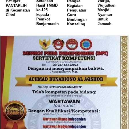
Serahkan
Warga,
Petugas
Rangka
Hasil TMMD
Wujudkan
PANTARLIH
Kegiatan
ke-125
Masjid
di Kecamatan
Penguatan
kepada
Nyaman
Cibal
Guru
Pemkot
untuk
Bimbingan
Banjarmasin
Jamaah
Konseling