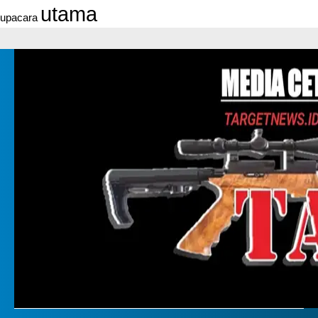
utama
upacara