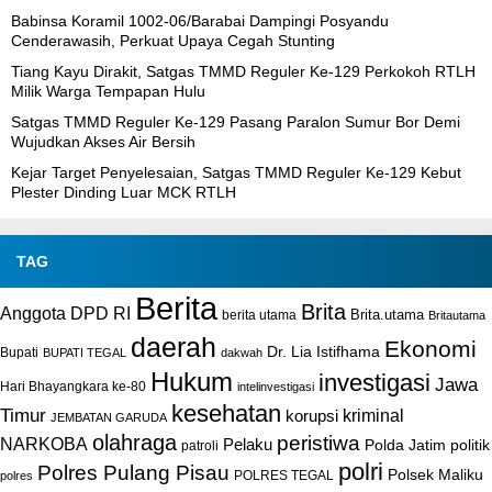
Babinsa Koramil 1002-06/Barabai Dampingi Posyandu
Cenderawasih, Perkuat Upaya Cegah Stunting
Tiang Kayu Dirakit, Satgas TMMD Reguler Ke-129 Perkokoh RTLH
Milik Warga Tempapan Hulu
Satgas TMMD Reguler Ke-129 Pasang Paralon Sumur Bor Demi
Wujudkan Akses Air Bersih
Kejar Target Penyelesaian, Satgas TMMD Reguler Ke-129 Kebut
Plester Dinding Luar MCK RTLH
TAG
Berita
Brita
Anggota DPD RI
Brita.utama
berita utama
Britautama
daerah
Ekonomi
Dr. Lia Istifhama
Bupati
BUPATI TEGAL
dakwah
Hukum
investigasi
Jawa
Hari Bhayangkara ke-80
intelinvestigasi
kesehatan
Timur
kriminal
korupsi
JEMBATAN GARUDA
olahraga
peristiwa
NARKOBA
Pelaku
Polda Jatim
politik
patroli
polri
Polres Pulang Pisau
Polsek Maliku
POLRES TEGAL
polres