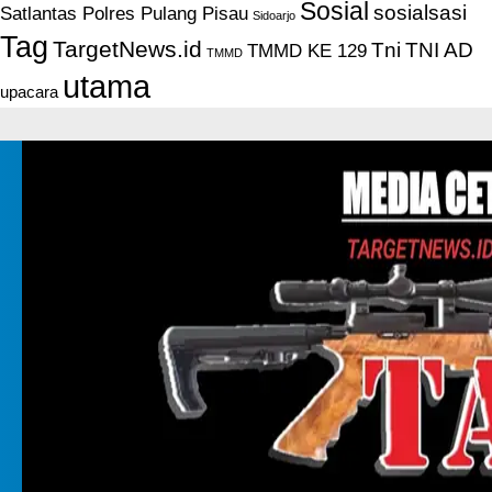
Sosial
sosialsasi
Satlantas Polres Pulang Pisau
Sidoarjo
Tag
TargetNews.id
Tni
TNI AD
TMMD KE 129
TMMD
utama
upacara