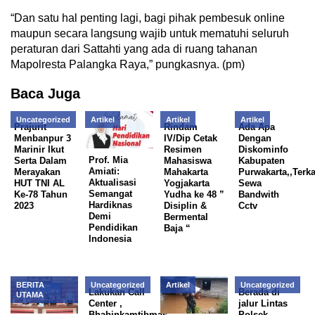
“Dan satu hal penting lagi, bagi pihak pembesuk online
maupun secara langsung wajib untuk mematuhi seluruh
peraturan dari Sattahti yang ada di ruang tahanan
Mapolresta Palangka Raya,” pungkasnya. (pm)
Baca Juga
Uncategorized
Artikel
Artikel
Artikel
Prajurit
Rindam
Ada Apa
Menbanpur 3
IV/Dip Cetak
Dengan
Marinir Ikut
Resimen
Diskominfo
Prof. Mia
Serta Dalam
Mahasiswa
Kabupaten
Amiati:
Merayakan
Mahakarta
Purwakarta,,Terka
Aktualisasi
HUT TNI AL
Yogjakarta
Sewa
Semangat
Ke-78 Tahun
Yudha ke 48 ”
Bandwith
Hardiknas
2023
Disiplin &
Cctv
Demi
Bermental
Pendidikan
Baja “
Indonesia
BERITA
Uncategorized
Artikel
Uncategorized
Lakukan Call
Berada di
UTAMA
Center ,
jalur Lintas
Bhabinkamtibmas
Polsek