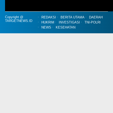
Copyright @
REDAKSI
BERITA UTAMA
DAERAH
TARGETNEWS.ID
HUKRIM
INVESTIGASI
TNI-POLRI
NEWS
KESEHATAN