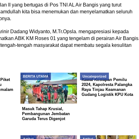
n II yang bertugas di Pos TNI AL Air Bangis yang turut
amdullah kita bisa menemukan dan menyelamatkan seluruh
pnya.
rinir Dadang Widyanto, M.Tr.Opsla. mengapresiasi kepada
matkan ABK KM Roses 01 yang tengelam di perairan Air Bangis
 tengah-tengah masyarakat dapat membatu segala kesulitan
BERITA UTAMA
Uncategorized
Piket
Kawal Kesiapan Pemilu
u
2024, Kapolresta Palangka
i malam
Raya Tinjau Keamanan
Gudang Logistik KPU Kota
Masuk Tahap Krusial,
Pembangunan Jembatan
Garuda Terus Digenjot