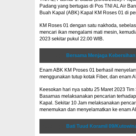
Padang yang bertugas di Pos TNI AL Air Ban
Buah Kapal (ABK) Kapal KM Roses 01 di per
KM Roses 01 dengan satu nakhoda, sebelas
mencari ikan mengalami mati mesin, kemudi
2023 sekitar pukul 22.00 WIB.
Baca juga
Bersama Menjaga Kebersihan:
Enam ABK KM Proses 01 berhasil menyelamat
menggunakan tutup kotak Fiber, dan enam A
Keesokan hari nya sabtu 25 Maret 2023 Tim
Basarnas melaksanakan pencarian terhada
Kapal. Sekitar 10 Jam melaksanakan pencar
menemukan dan menyelamatkan ke enam A
Baca juga
Bati Tuud Koramil 09/Kutowin