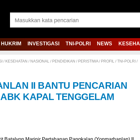
HUKRIM
INVESTIGASI
TNI-POLRI
NEWS
KESEHA
SI
/
KESEHATAN
/
NASIONAL
/
PENDIDIKAN
/
PERISTIWA
/
PROFIL
/
TNI-POLRI
/
NLAN II BANTU PENCARIAN
 ABK KAPAL TENGGELAM
rit Batalyon Marinir Pertahanan Pangkalan (Yonmarhanlan) II