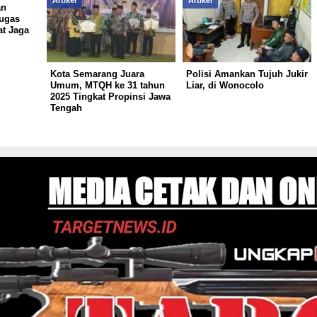
Artikel
Artikel
an
tugas
at Jaga
Kota Semarang Juara
Polisi Amankan Tujuh Jukir
Umum, MTQH ke 31 tahun
Liar, di Wonocolo
2025 Tingkat Propinsi Jawa
Tengah