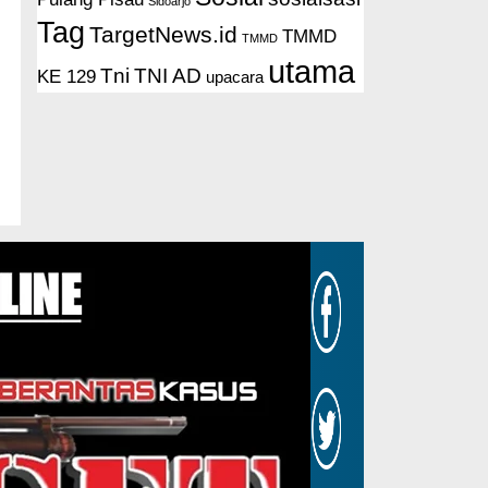
Sidoarjo
Tag
TargetNews.id
TMMD
TMMD
utama
Tni
TNI AD
KE 129
upacara