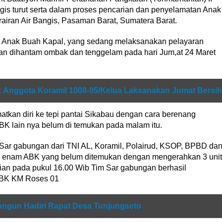
gis turut serta dalam proses pencarian dan penyelamatan Anak
airan Air Bangis, Pasaman Barat, Sumatera Barat.
 Anak Buah Kapal, yang sedang melaksanakan pelayaran
an dihantam ombak dan tenggelam pada hari Jum,at 24 Maret
 Anggota Koramil 1008-05/Kelua Laksanakan Jumat Bersih
kan diri ke tepi pantai Sikabau dengan cara berenang
BK lain nya belum di temukan pada malam itu.
 Sar gabungan dari TNI AL, Koramil, Polairud, KSOP, BPBD da
p enam ABK yang belum ditemukan dengan mengerahkan 3 unit
ian pada pukul 16.00 Wib Tim Sar gabungan berhasil
BK KM Roses 01
angun Hadiri Rapat Desa Tunjungseto