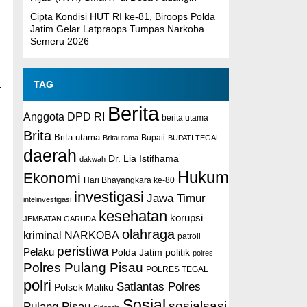
Cipta Kondisi HUT RI ke-81, Biroops Polda
Jatim Gelar Latpraops Tumpas Narkoba
Semeru 2026
.
TAG
Berita
Anggota DPD RI
berita utama
Brita
Brita.utama
Britautama
Bupati
BUPATI TEGAL
daerah
Dr. Lia Istifhama
dakwah
Hukum
Ekonomi
Hari Bhayangkara ke-80
investigasi
Jawa Timur
intelinvestigasi
kesehatan
korupsi
JEMBATAN GARUDA
olahraga
kriminal
NARKOBA
patroli
peristiwa
Pelaku
Polda Jatim
politik
polres
Polres Pulang Pisau
POLRES TEGAL
polri
Satlantas Polres
Polsek Maliku
Sosial
sosialsasi
Pulang Pisau