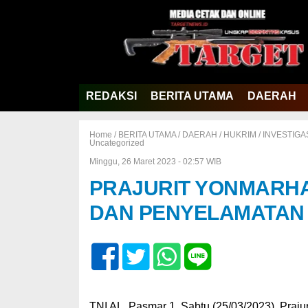
REDAKSI
BERITA UTAMA
DAERAH
Home /
BERITA UTAMA
/
DAERAH
/
HUKRIM
/
INVESTIGA
Uncategorized
Minggu, 26 Maret 2023 - 02:57 WIB
PRAJURIT YONMARHA
DAN PENYELAMATAN
TNI AL, Pasmar 1. Sabtu (25/03/2023). Praju