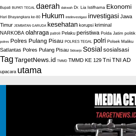
daerah
Ekonomi
Dr. Lia Istifhama
Bupati
BUPATI TEGAL
dakwah
Hukum
investigasi
Jawa
Hari Bhayangkara ke-80
intelinvestigasi
kesehatan
Timur
kriminal
korupsi
JEMBATAN GARUDA
olahraga
peristiwa
NARKOBA
Pelaku
Polda Jatim
politik
patroli
polri
Polres Pulang Pisau
Polsek Maliku
POLRES TEGAL
polres
Sosial
sosialsasi
Satlantas Polres Pulang Pisau
Sidoarjo
Tag
TargetNews.id
Tni
TNI AD
TMMD KE 129
TMMD
utama
upacara