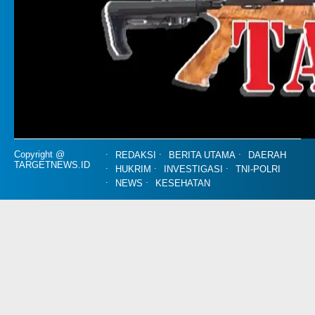
Copyright @
REDAKSI
BERITA UTAMA
DAERAH
TARGETNEWS.ID
HUKRIM
INVESTIGASI
TNI-POLRI
NEWS
KESEHATAN