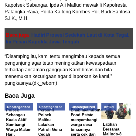
Kapolsek Sabangau Ipda Ali Maffud mewakili Kapolresta
Palangka Raya, Polda Kalteng Kombes Pol. Budi Santosa,
S.I.K., M.H.
Baca juga
Hadiri Prosesi Sedekah Laut di Kota Tegal,
Ini Pesan Kapolda Jawa Tengah
“Disamping itu, kami tentu mengimbau kepada semua
pengunjung agar tetap meningkatkan kewaspadaan
terhadap ancaman gangguan Kamtibmas dan bila
menemukan kecurigaan agar dilaporkan ke kami,”
pungkasnya.(dk_reborn)
Baca Juga
Uncategorized
Uncategorized
Uncategorized
Artikel
Polsek
Personil
Bhabinkamtibmas
Sebangau
Polsek
Food Estate
Kuala Aktif
Maliku
menyambangi
Latihan
Sambangi
Lakukan
warga desa
Bersama
Warga Malam
Patroli Guna
binaannya
Malindo-8
Hari.
Cegah
serta cek dan