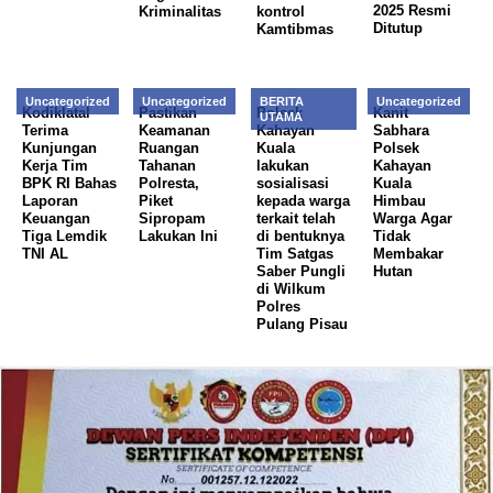
2025 Resmi
Kriminalitas
kontrol
Ditutup
Kamtibmas
Uncategorized
Uncategorized
BERITA
Uncategorized
Kodiklatal
Pastikan
Polsek
Kanit
UTAMA
Terima
Keamanan
Kahayan
Sabhara
Kunjungan
Ruangan
Kuala
Polsek
Kerja Tim
Tahanan
lakukan
Kahayan
BPK RI Bahas
Polresta,
sosialisasi
Kuala
Laporan
Piket
kepada warga
Himbau
Keuangan
Sipropam
terkait telah
Warga Agar
Tiga Lemdik
Lakukan Ini
di bentuknya
Tidak
TNI AL
Tim Satgas
Membakar
Saber Pungli
Hutan
di Wilkum
Polres
Pulang Pisau