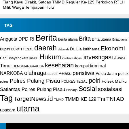
Tiang Kayu Dirakit, Satgas TMMD Reguler Ke-129 Perkokoh RTLH
Milik Warga Tempapan Hulu
TAG
Berita
Brita
Anggota DPD RI
Brita.utama
berita utama
Britautama
daerah
Ekonomi
Dr. Lia Istifhama
Bupati
BUPATI TEGAL
dakwah
Hukum
investigasi
Jawa
Hari Bhayangkara ke-80
intelinvestigasi
kesehatan
Timur
kriminal
korupsi
JEMBATAN GARUDA
olahraga
peristiwa
NARKOBA
Pelaku
Polda Jatim
politik
patroli
polri
Polres Pulang Pisau
Polsek Maliku
POLRES TEGAL
polres
Sosial
sosialsasi
Satlantas Polres Pulang Pisau
Sidoarjo
Tag
TargetNews.id
Tni
TNI AD
TMMD KE 129
TMMD
utama
upacara