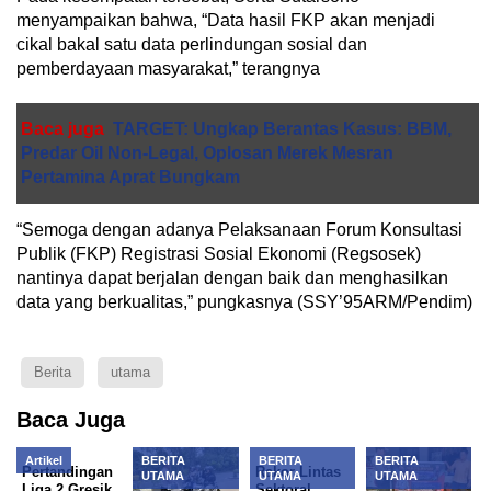
menyampaikan bahwa, “Data hasil FKP akan menjadi
cikal bakal satu data perlindungan sosial dan
pemberdayaan masyarakat,” terangnya
Baca juga
TARGET: Ungkap Berantas Kasus: BBM,
Predar Oil Non-Legal, Oplosan Merek Mesran
Pertamina Aprat Bungkam
“Semoga dengan adanya Pelaksanaan Forum Konsultasi
Publik (FKP) Registrasi Sosial Ekonomi (Regsosek)
nantinya dapat berjalan dengan baik dan menghasilkan
data yang berkualitas,” pungkasnya (SSY’95ARM/Pendim)
Berita
utama
Baca Juga
Artikel
BERITA
BERITA
BERITA
Pertandingan
Rakor Lintas
UTAMA
UTAMA
UTAMA
Liga 2 Gresik
Sektoral