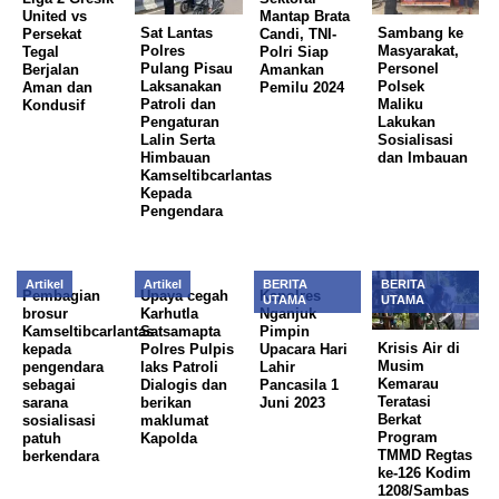
United vs
Mantap Brata
Sat Lantas
Sambang ke
Persekat
Candi, TNI-
Polres
Masyarakat,
Tegal
Polri Siap
Pulang Pisau
Personel
Berjalan
Amankan
Laksanakan
Polsek
Aman dan
Pemilu 2024
Patroli dan
Maliku
Kondusif
Pengaturan
Lakukan
Lalin Serta
Sosialisasi
Himbauan
dan Imbauan
Kamseltibcarlantas
Kepada
Pengendara
Artikel
Artikel
BERITA
BERITA
Pembagian
Upaya cegah
Kapolres
UTAMA
UTAMA
brosur
Karhutla
Nganjuk
Kamseltibcarlantas
Satsamapta
Pimpin
Krisis Air di
kepada
Polres Pulpis
Upacara Hari
Musim
pengendara
laks Patroli
Lahir
Kemarau
sebagai
Dialogis dan
Pancasila 1
Teratasi
sarana
berikan
Juni 2023
Berkat
sosialisasi
maklumat
Program
patuh
Kapolda
TMMD Regtas
berkendara
ke-126 Kodim
1208/Sambas