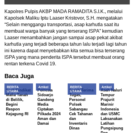
Kapolres Pulpis AKBP MADA RAMADITA S.I.K., melalui
Kapolsek Maliku Iptu Laaser Kristovor, S.H. mengatakan
“Selain menggangu transportasi, asap karhutla saat itu
membuat warga banyak yang terserang ISPA” kemudian
Laaser menambahkan jangan sampai asap pekat akibat
karhutla yang terjadi beberapa tahun lalu terjadi lagi tahun
ini karena dapat menyebabkan kita semua bisa terserang
ISPA yang mana penderita ISPA tersebut membuat orang
rentan terkena Covid 19.
Baca Juga
BERITA
Artikel
BERITA
Artikel
Soal Sindikat
Polresta
Serah Terima
Asah Naluri
UTAMA
UTAMA
Mafia Tanah
Sidoarjo
Tugas,
Tempur
di Belilik,
Gandeng
Personel
Prajurit
Begini
Media
Polsek
Marinir
Respon
Ciptakan
Sabangau
Indonesia
Kejagung RI
Pilkada 2024
Cek Tahanan
dan USMC
Aman dan
dan
Laksanakan
Damai
Inventaris
Latihan
Dinas
Pungsipung
Dan