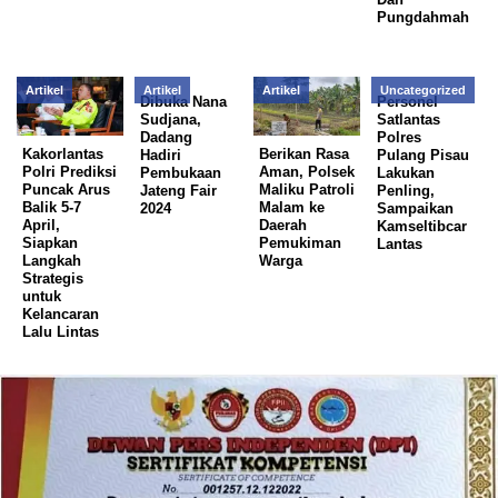
Pungdahmah
Artikel
Artikel
Artikel
Uncategorized
Dibuka Nana
Personel
Sudjana,
Satlantas
Dadang
Polres
Kakorlantas
Berikan Rasa
Hadiri
Pulang Pisau
Polri Prediksi
Aman, Polsek
Pembukaan
Lakukan
Puncak Arus
Maliku Patroli
Jateng Fair
Penling,
Balik 5-7
Malam ke
2024
Sampaikan
April,
Daerah
Kamseltibcar
Siapkan
Pemukiman
Lantas
Langkah
Warga
Strategis
untuk
Kelancaran
Lalu Lintas