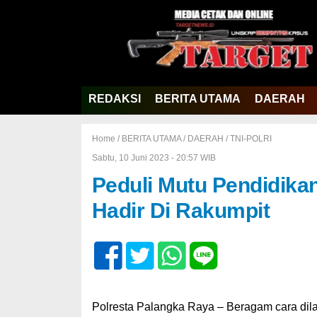
REDAKSI
BERITA UTAMA
DAERAH
Home /
BERITA UTAMA
/
DAERAH
/
TNI-POLRI
Sabtu, 10 Juni 2023 - 20:57 WIB
Peduli Mutu Pendidikan
Hadir Di Rakumpit
Polresta Palangka Raya – Beragam cara dil