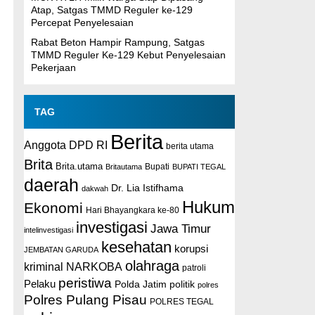
Atap, Satgas TMMD Reguler ke-129
Percepat Penyelesaian
Rabat Beton Hampir Rampung, Satgas
TMMD Reguler Ke-129 Kebut Penyelesaian
Pekerjaan
TAG
Berita
Anggota DPD RI
berita utama
Brita
Brita.utama
Britautama
Bupati
BUPATI TEGAL
daerah
Dr. Lia Istifhama
dakwah
Hukum
Ekonomi
Hari Bhayangkara ke-80
investigasi
Jawa Timur
intelinvestigasi
kesehatan
korupsi
JEMBATAN GARUDA
olahraga
kriminal
NARKOBA
patroli
peristiwa
Pelaku
Polda Jatim
politik
polres
Polres Pulang Pisau
POLRES TEGAL