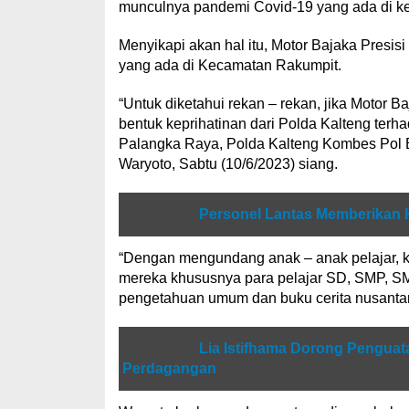
munculnya pandemi Covid-19 yang ada di kew
Menyikapi akan hal itu, Motor Bajaka Presisi
yang ada di Kecamatan Rakumpit.
“Untuk diketahui rekan – rekan, jika Motor 
bentuk keprihatinan dari Polda Kalteng ter
Palangka Raya, Polda Kalteng Kombes Pol Bu
Waryoto, Sabtu (10/6/2023) siang.
Baca juga
Personel Lantas Memberikan 
“Dengan mengundang anak – anak pelajar, 
mereka khususnya para pelajar SD, SMP, S
pengetahuan umum dan buku cerita nusantar
Baca juga
Lia Istifhama Dorong Pengua
Perdagangan