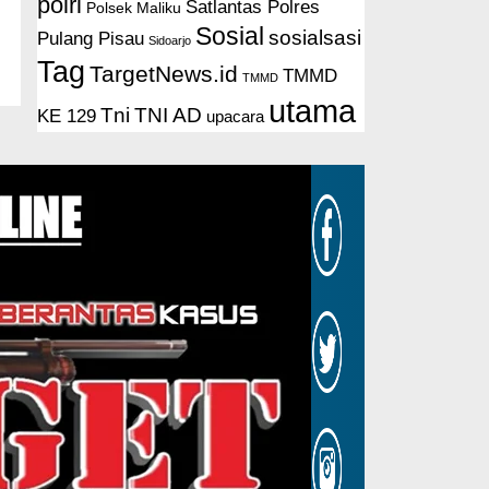
polri
Satlantas Polres
Polsek Maliku
Sosial
sosialsasi
Pulang Pisau
Sidoarjo
Tag
TargetNews.id
TMMD
TMMD
utama
Tni
TNI AD
KE 129
upacara