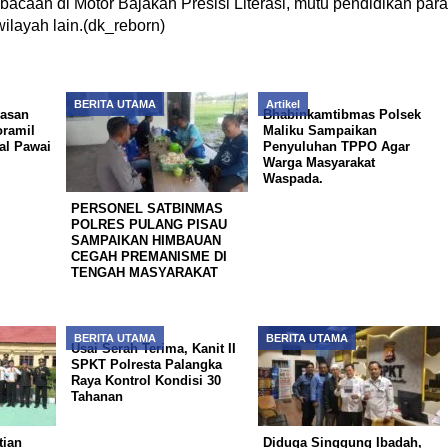
acaan di Motor Bajakah Presisi Literasi, mutu pendidikan para
ilayah lain.(dk_reborn)
BERITA UTAMA
Artikel
yasan
Bhabinkamtibmas Polsek
oramil
Maliku Sampaikan
al Pawai
Penyuluhan TPPO Agar
Warga Masyarakat
Waspada.
PERSONEL SATBINMAS
POLRES PULANG PISAU
SAMPAIKAN HIMBAUAN
CEGAH PREMANISME DI
TENGAH MASYARAKAT
BERITA UTAMA
BERITA UTAMA
Usai Serah Terima, Kanit II
SPKT Polresta Palangka
Raya Kontrol Kondisi 30
Tahanan
tian
‎Diduga Singgung Ibadah,