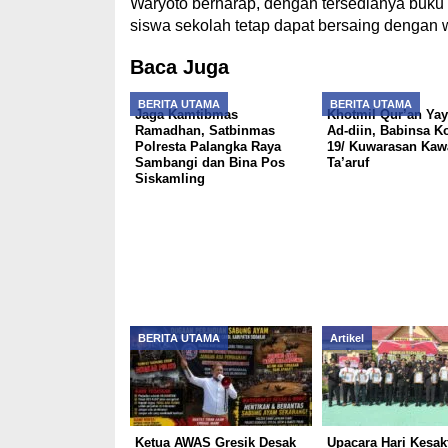
Waryoto berharap, dengan tersedianya buku b
siswa sekolah tetap dapat bersaing dengan w
Baca Juga
BERITA UTAMA
BERITA UTAMA
Jaga Kamtibmas
Khotmil Qur’an Ya
Ramadhan, Satbinmas
Ad-diin, Babinsa K
Polresta Palangka Raya
19/ Kuwarasan Kaw
Sambangi dan Bina Pos
Ta’aruf
Siskamling
BERITA UTAMA
Artikel
Ketua AWAS Gresik Desak
Upacara Hari Kesak