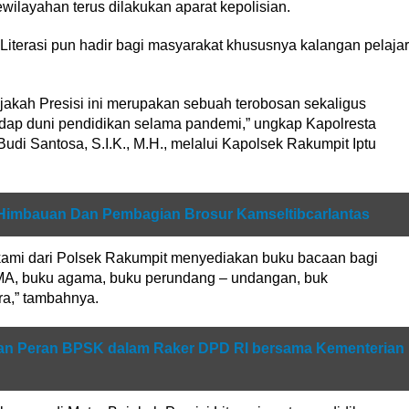
ilayahan terus dilakukan aparat kepolisian.
 Literasi pun hadir bagi masyarakat khususnya kalangan pelajar
Bajakah Presisi ini merupakan sebuah terobosan sekaligus
hadap duni pendidikan selama pandemi,” ungkap Kapolresta
di Santosa, S.I.K., M.H., melalui Kapolsek Rakumpit Iptu
Himbauan Dan Pembagian Brosur Kamseltibcarlantas
kami dari Polsek Rakumpit menyediakan buku bacaan bagi
MA, buku agama, buku perundang – undangan, buk
a,” tambahnya.
tan Peran BPSK dalam Raker DPD RI bersama Kementerian