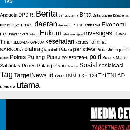
TAG
Berita
Brita
Anggota DPD RI
Brita.utama
berita utama
Britautama
daerah
Ekonomi
Dr. Lia Istifhama
Bupati
BUPATI TEGAL
dakwah
Hukum
investigasi
Jawa
Hari Bhayangkara ke-80
intelinvestigasi
kesehatan
Timur
kriminal
korupsi
JEMBATAN GARUDA
olahraga
peristiwa
NARKOBA
Pelaku
Polda Jatim
politik
patroli
polri
Polres Pulang Pisau
Polsek Maliku
POLRES TEGAL
polres
Sosial
sosialsasi
Satlantas Polres Pulang Pisau
Sidoarjo
Tag
TargetNews.id
Tni
TNI AD
TMMD KE 129
TMMD
utama
upacara