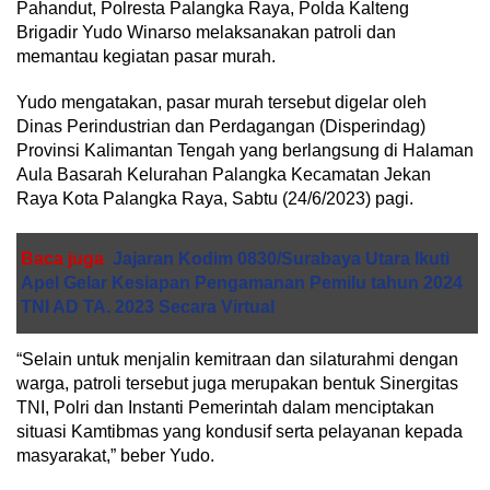
Pahandut, Polresta Palangka Raya, Polda Kalteng
Brigadir Yudo Winarso melaksanakan patroli dan
memantau kegiatan pasar murah.
Yudo mengatakan, pasar murah tersebut digelar oleh
Dinas Perindustrian dan Perdagangan (Disperindag)
Provinsi Kalimantan Tengah yang berlangsung di Halaman
Aula Basarah Kelurahan Palangka Kecamatan Jekan
Raya Kota Palangka Raya, Sabtu (24/6/2023) pagi.
Baca juga
Jajaran Kodim 0830/Surabaya Utara Ikuti
Apel Gelar Kesiapan Pengamanan Pemilu tahun 2024
TNI AD TA. 2023 Secara Virtual
“Selain untuk menjalin kemitraan dan silaturahmi dengan
warga, patroli tersebut juga merupakan bentuk Sinergitas
TNI, Polri dan Instanti Pemerintah dalam menciptakan
situasi Kamtibmas yang kondusif serta pelayanan kepada
masyarakat,” beber Yudo.