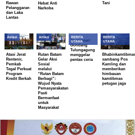
Rawan
Tani
Hebat Anti
Pelanggaran
Narkoba
dan Laka
Lantas
Artikel
Artikel
BERITA
BERITA
Tk rejosari
UTAMA
UTAMA
Gondang
Tulungagung
Atasi Jerat
Rutan Batam
Bhabinkamtibma
menggelar
Rentenir,
Gelar Aksi
sambang Pos
pentas ceria
Pemkab
Sosial
Kamling dan
Tegal Perkuat
melalui
memberikan
Program
“Rutan Batam
himbauan
Kredit Berkah
Berbagi”:
kamtibmas
Wujud Nyata
petugas jaga
Pemasyarakatan
Pasti
Bermanfaat
untuk
Masyarakat