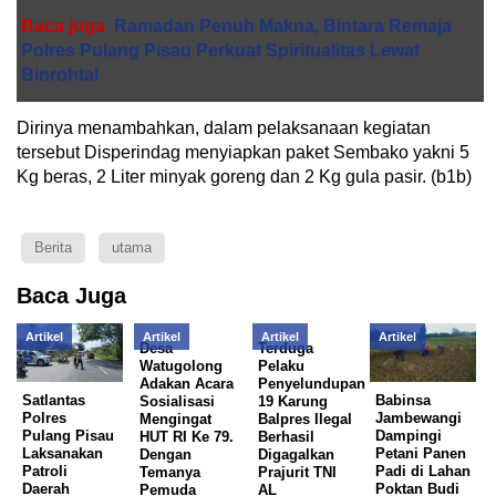
Baca juga
Ramadan Penuh Makna, Bintara Remaja
Polres Pulang Pisau Perkuat Spiritualitas Lewat
Binrohtal
Dirinya menambahkan, dalam pelaksanaan kegiatan
tersebut Disperindag menyiapkan paket Sembako yakni 5
Kg beras, 2 Liter minyak goreng dan 2 Kg gula pasir. (b1b)
Berita
utama
Baca Juga
Artikel
Artikel
Artikel
Artikel
Desa
Terduga
Watugolong
Pelaku
Adakan Acara
Penyelundupan
Satlantas
Babinsa
Sosialisasi
19 Karung
Polres
Jambewangi
Mengingat
Balpres Ilegal
Pulang Pisau
Dampingi
HUT RI Ke 79.
Berhasil
Laksanakan
Petani Panen
Dengan
Digagalkan
Patroli
Padi di Lahan
Temanya
Prajurit TNI
Daerah
Poktan Budi
Pemuda
AL