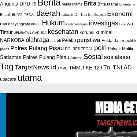
Berita
Brita
Anggota DPD RI
Brita.utama
berita utama
Britautama
daerah
Ekonomi
Dr. Lia Istifhama
Bupati
BUPATI TEGAL
dakwah
Hukum
investigasi
Jawa
Hari Bhayangkara ke-80
intelinvestigasi
kesehatan
Timur
kriminal
korupsi
JEMBATAN GARUDA
olahraga
peristiwa
NARKOBA
Pelaku
Polda Jatim
politik
patroli
polri
Polres Pulang Pisau
Polsek Maliku
POLRES TEGAL
polres
Sosial
sosialsasi
Satlantas Polres Pulang Pisau
Sidoarjo
Tag
TargetNews.id
Tni
TNI AD
TMMD KE 129
TMMD
utama
upacara