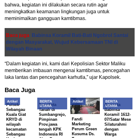
bahwa, kegiatan ini dilakukan secara rutin agar
meningkatkan keamanan lingkungan juga untuk
meminimalkan gangguan kamtibmas.
Baca juga
Babinsa Koramil Bati-Bati Ngobrol Santai
dengan Masyarakat, Wujud Kebersamaan TNI di
Wilayah Binaan
“Dalam kegiatan ini, kami dari Kepolisian Sektor Maliku
memberikan imbauan mengenai kamtibmas, pencegahan
laka lantas dan pencegahan karhutla,” ujar Kapolsek.
Baca Juga
Artikel
BERITA
Artikel
BERITA
Polsek
Sengketa
Anggota
UTAMA
UTAMA
Sebangau
Tanah di
Babinsa
Kuala Giat
Sumbangrejo,
Koramil 1612-
Fandi
KRYD di
Pimpinan
07/Satar Mese
Marketing
wilayah
Prov.jawa
Silaturahmi
Perum Green
kecamatan
tengah KPK
dengan
Kusuma Ds.
Sebangau
Indonesia RI
Warga