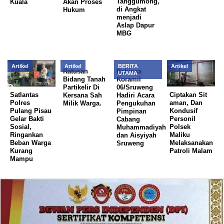
Tanggumong,
Kuala
Akan Proses
di Angkat
Hukum
menjadi
Aslap Dapur
MBG
Artikel
Artikel
BERITA
Artikel
Ratusan
Babinsa
UTAMA
Bidang Tanah
Koramil
Partikelir Di
06/Sruweng
Satlantas
Ciptakan Sit
Kersana Sah
Hadiri Acara
Polres
aman, Dan
Milik Warga.
Pengukuhan
Pulang Pisau
Kondusif
Pimpinan
Gelar Bakti
Personil
Cabang
Sosial,
Polsek
Muhammadiyah
Ringankan
Maliku
dan Aisyiyah
Beban Warga
Melaksanakan
Sruweng
Kurang
Patroli Malam
Mampu