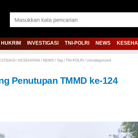
HUKRIM
INVESTIGASI
TNI-POLRI
NEWS
KESEHA
ESTIGASI
/
KESEHATAN
/
NEWS
/
Tag
/
TNI-POLRI
/
Uncategorized
ang Penutupan TMMD ke-124