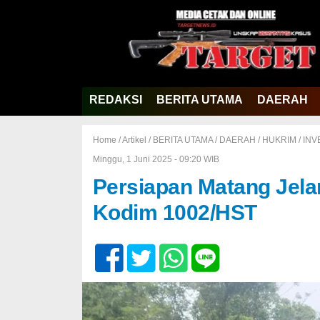
REDAKSI
BERITA UTAMA
DAERAH
Home /
Artikel
/
BERITA UTAMA
/
DAERAH
/
HUKRIM
/
INV
Minggu, 1 Juni 2025 - 09:20 WIB
Persiapan Matang Jel
Kodim 1002/HST