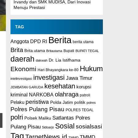
Irvandy dan SMK MUDISA, Dari Inovasi
Menuju Prestasi
TAG
Berita
Anggota DPD RI
berita utama
Brita
Brita.utama
Britautama
Bupati
BUPATI TEGAL
daerah
Dr. Lia Istifhama
dakwah
Hukum
Ekonomi
Hari Bhayangkara ke-80
investigasi
Jawa Timur
intelinvestigasi
kesehatan
korupsi
JEMBATAN GARUDA
olahraga
kriminal
NARKOBA
patroli
peristiwa
Pelaku
Polda Jatim
politik
polres
Polres Pulang Pisau
POLRES TEGAL
polri
Satlantas Polres
Polsek Maliku
Sosial
sosialsasi
Pulang Pisau
Sidoarjo
Tag
TargetNews.id
TMMD
TMMD