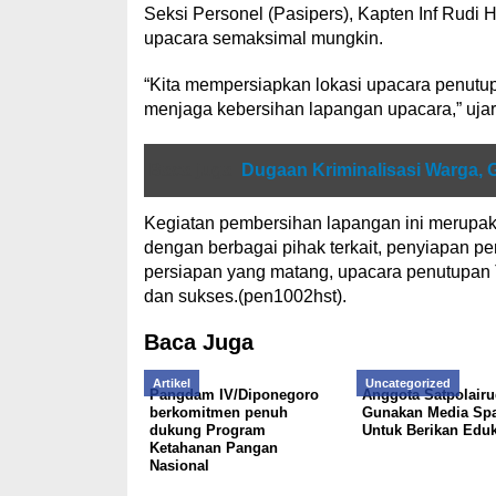
Seksi Personel (Pasipers), Kapten Inf Rud
upacara semaksimal mungkin.
“Kita mempersiapkan lokasi upacara penut
menjaga kebersihan lapangan upacara,” ujar
Baca juga
Dugaan Kriminalisasi Warga, 
Kegiatan pembersihan lapangan ini merupaka
dengan berbagai pihak terkait, penyiapan pe
persiapan yang matang, upacara penutupan
dan sukses.(pen1002hst).
Baca Juga
Artikel
Uncategorized
Pangdam IV/Diponegoro
Anggota Satpolairu
berkomitmen penuh
Gunakan Media Sp
dukung Program
Untuk Berikan Eduk
Ketahanan Pangan
Nasional