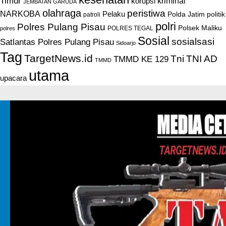
Timur
kriminal
korupsi
JEMBATAN GARUDA
olahraga
peristiwa
NARKOBA
Pelaku
Polda Jatim
politik
patroli
polri
Polres Pulang Pisau
Polsek Maliku
POLRES TEGAL
polres
Sosial
sosialsasi
Satlantas Polres Pulang Pisau
Sidoarjo
Tag
TargetNews.id
Tni
TNI AD
TMMD KE 129
TMMD
utama
upacara