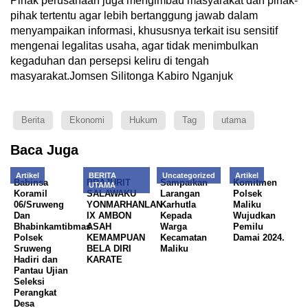
Pihak perusahaan juga mengimbau masyarakat dan pihak-
pihak tertentu agar lebih bertanggung jawab dalam
menyampaikan informasi, khususnya terkait isu sensitif
mengenai legalitas usaha, agar tidak menimbulkan
kegaduhan dan persepsi keliru di tengah
masyarakat.Jomsen Silitonga Kabiro Nganjuk
Berita
Ekonomi
Hukum
Tag
utama
Baca Juga
Artikel
BERITA
Uncategorized
Artikel
Babinsa
PRAJURIT
Sampaikan
Komitmen
UTAMA
Koramil
SALAWAKU
Larangan
Polsek
06/Sruweng
YONMARHANLAN
Karhutla
Maliku
Dan
IX AMBON
Kepada
Wujudkan
Bhabinkamtibmas
ASAH
Warga
Pemilu
Polsek
KEMAMPUAN
Kecamatan
Damai 2024.
Sruweng
BELA DIRI
Maliku
Hadiri dan
KARATE
Pantau Ujian
Seleksi
Perangkat
Desa