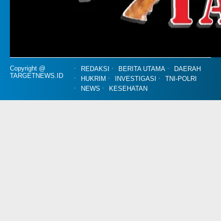
Copyright @
REDAKSI
BERITA UTAMA
DAERAH
TARGETNEWS.ID
HUKRIM
INVESTIGASI
TNI-POLRI
NEWS
KESEHATAN