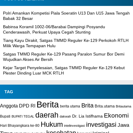
Polri Amankan Kompetisi Piala Soeratin U13 Dan U15 Jawa Tengah
Babak 32 Besar
Babinsa Koramil 1002-06/Barabai Dampingi Posyandu
Cenderawasih, Perkuat Upaya Cegah Stunting
Tiang Kayu Dirakit, Satgas TMMD Reguler Ke-129 Perkokoh RTLH
Milik Warga Tempapan Hulu
Satgas TMMD Reguler Ke-129 Pasang Paralon Sumur Bor Demi
Wujudkan Akses Air Bersih
Kejar Target Penyelesaian, Satgas TMMD Reguler Ke-129 Kebut
Plester Dinding Luar MCK RTLH
TAG
Berita
Brita
Anggota DPD RI
Brita.utama
berita utama
Britautama
daerah
Ekonomi
Dr. Lia Istifhama
Bupati
BUPATI TEGAL
dakwah
Hukum
investigasi
Jawa
Hari Bhayangkara ke-80
intelinvestigasi
kesehatan