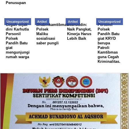
Penusupan
Uncategorized
Artikel
Artikel
Uncategorized
Cegah sejak
Bhabinkamtibmas
Iwanuddin:
Personil
dini Karhutla
Polsek
Naik Pangkat,
Polsek
Personil
Maliku
Kinerja Harus
Pandih Batu
Polsek
sosialisasi
Lebih Baik
giat KRYD
Pandih Batu
saber pungli
berupa
giat
Patroli
mengunjungi
Kamtibmas
rumah warga
guna Cegah
Kriminalitas.