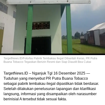
TargetNews.ID/Foto/Isu Pabrik Tembakau Ilegal Dibantah Keras, PR Putra
Buana Tobacco Tegaskan Berizin Resmi dan Siap Diaudit Bea Cukai
TargetNews.ID – Nganjuk Tgl 16 Desember 2025 —
Tuduhan yang menyebut PR Putra Buana Tobacco
sebagai pabrik tembakau ilegal dipastikan tidak berdasar.
Setelah dilakukan penelusuran lapangan dan klarifikasi
langsung, informasi yang disampaikan oleh narasumber
berinisial A tersebut tidak sesuai fakta.