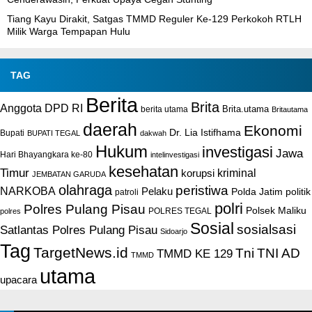
Tiang Kayu Dirakit, Satgas TMMD Reguler Ke-129 Perkokoh RTLH
Milik Warga Tempapan Hulu
TAG
Berita
Brita
Anggota DPD RI
Brita.utama
berita utama
Britautama
daerah
Ekonomi
Dr. Lia Istifhama
Bupati
BUPATI TEGAL
dakwah
Hukum
investigasi
Jawa
Hari Bhayangkara ke-80
intelinvestigasi
kesehatan
Timur
kriminal
korupsi
JEMBATAN GARUDA
olahraga
peristiwa
NARKOBA
Pelaku
Polda Jatim
politik
patroli
polri
Polres Pulang Pisau
Polsek Maliku
POLRES TEGAL
polres
Sosial
sosialsasi
Satlantas Polres Pulang Pisau
Sidoarjo
Tag
TargetNews.id
Tni
TNI AD
TMMD KE 129
TMMD
utama
upacara