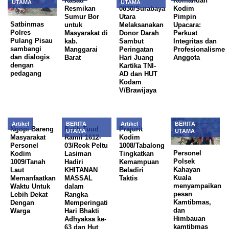
Kasad
Kodim
Komandan
UTAMA
UTAMA
Resmikan
0830/Surabaya
Kodim
Sumur Bor
Utara
Pimpin
Satbinmas
untuk
Melaksanakan
Upacara:
Polres
Masyarakat di
Donor Darah
Perkuat
Pulang Pisau
kab.
Sambut
Integritas dan
sambangi
Manggarai
Peringatan
Profesionalisme
dan dialogis
Barat
Hari Juang
Anggota
dengan
Kartika TNI-
pedagang
AD dan HUT
Kodam
V/Brawijaya
Artikel
BERITA
Artikel
BERITA
Ngopi Bareng
Batih Tuud
Prajurit
UTAMA
UTAMA
Masyarakat
Ramil 1612-
Kodim
Personel
03/Reok Peltu
1008/Tabalong
Personel
Kodim
Lasiman
Tingkatkan
Polsek
1009/Tanah
Hadiri
Kemampuan
Kahayan
Laut
KHITANAN
Beladiri
Kuala
Memanfaatkan
MASSAL
Taktis
menyampaikan
Waktu Untuk
dalam
pesan
Lebih Dekat
Rangka
Kamtibmas,
Dengan
Memperingati
dan
Warga
Hari Bhakti
Himbauan
Adhyaksa ke-
kamtibmas
63 dan Hut