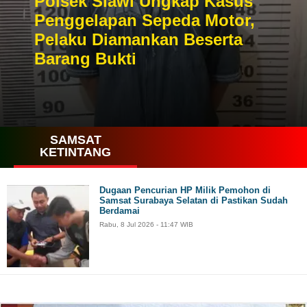
Polsek Slawi Ungkap Kasus
Penggelapan Sepeda Motor,
Pelaku Diamankan Beserta
Barang Bukti
SAMSAT
KETINTANG
Dugaan Pencurian HP Milik Pemohon di
Samsat Surabaya Selatan di Pastikan Sudah
Berdamai
Rabu, 8 Jul 2026 - 11:47 WIB