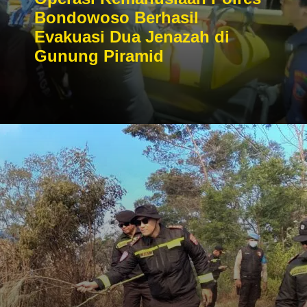
Bondowoso Berhasil
Evakuasi Dua Jenazah di
Gunung Piramid