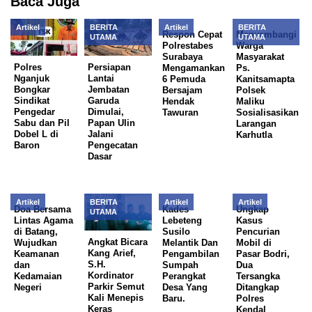
Baca Juga
Artikel
BERITA
Artikel
BERITA
Respon Cepat
Menyambangi
UTAMA
UTAMA
Polrestabes
Warga
Surabaya
Masyarakat
Polres
Persiapan
Mengamankan
Ps.
Nganjuk
Lantai
6 Pemuda
Kanitsamapta
Bongkar
Jembatan
Bersajam
Polsek
Sindikat
Garuda
Hendak
Maliku
Pengedar
Dimulai,
Tawuran
Sosialisasikan
Sabu dan Pil
Papan Ulin
Larangan
Dobel L di
Jalani
Karhutla
Baron
Pengecatan
Dasar
Artikel
BERITA
Artikel
Artikel
Doa Bersama
Kades
Ungkap
UTAMA
Lintas Agama
Lebeteng
Kasus
di Batang,
Susilo
Pencurian
Angkat Bicara
Wujudkan
Melantik Dan
Mobil di
Kang Arief,
Keamanan
Pengambilan
Pasar Bodri,
S.H.
dan
Sumpah
Dua
Kordinator
Kedamaian
Perangkat
Tersangka
Parkir Semut
Negeri
Desa Yang
Ditangkap
Kali Menepis
Baru.
Polres
Keras
Kendal