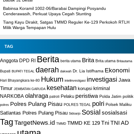
Babinsa Koramil 1002-06/Barabai Dampingi Posyandu
Cenderawasih, Perkuat Upaya Cegah Stunting
Tiang Kayu Dirakit, Satgas TMMD Reguler Ke-129 Perkokoh RTLH
Milik Warga Tempapan Hulu
TAG
Berita
Brita
Anggota DPD RI
Brita.utama
berita utama
Britautama
daerah
Ekonomi
Dr. Lia Istifhama
Bupati
BUPATI TEGAL
dakwah
Hukum
investigasi
Jawa
Hari Bhayangkara ke-80
intelinvestigasi
kesehatan
Timur
kriminal
korupsi
JEMBATAN GARUDA
olahraga
peristiwa
NARKOBA
Pelaku
Polda Jatim
politik
patroli
polri
Polres Pulang Pisau
Polsek Maliku
POLRES TEGAL
polres
Sosial
sosialsasi
Satlantas Polres Pulang Pisau
Sidoarjo
Tag
TargetNews.id
Tni
TNI AD
TMMD KE 129
TMMD
utama