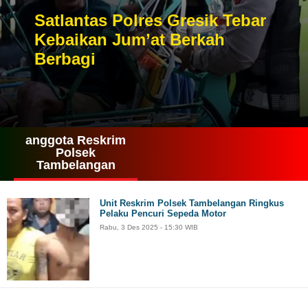
Satlantas Polres Gresik Tebar
Kebaikan Jum’at Berkah
Berbagi
anggota Reskrim
Polsek
Tambelangan
Unit Reskrim Polsek Tambelangan Ringkus
Pelaku Pencuri Sepeda Motor
Rabu, 3 Des 2025 - 15:30 WIB