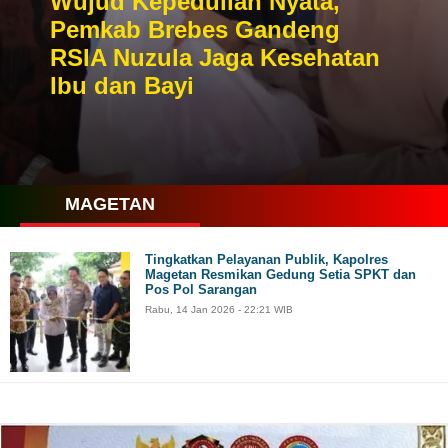
Wujud Kepedulian Nyata,
Pemkab Brebes Gandeng
RSIA Nuzula Jaga Kesehatan
Ibu dan Bayi
MAGETAN
Tingkatkan Pelayanan Publik, Kapolres
Magetan Resmikan Gedung Setia SPKT dan
Pos Pol Sarangan
Rabu, 14 Jan 2026 - 22:21 WIB