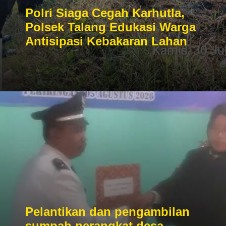
Polri Siaga Cegah Karhutla,
Polsek Talang Edukasi Warga
Antisipasi Kebakaran Lahan
Pelantikan dan pengambilan
sumpah perangkat desa