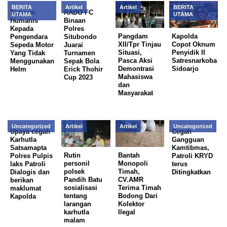
BERITA
Artikel
Artikel
BERITA
Teguran
RADO FC
UTAMA
UTAMA
Humanis
Binaan
Kepada
Polres
Pangdam
Kapolda
Pengendara
Situbondo
XII/Tpr Tinjau
Copot Oknum
Sepeda Motor
Juarai
Situasi,
Penyidik II
Yang Tidak
Turnamen
Pasca Aksi
Satresnarkoba
Menggunakan
Sepak Bola
Demontrasi
Sidoarjo
Helm
Erick Thohir
Mahasiswa
Cup 2023
dan
Masyarakat
Uncategorized
Artikel
Artikel
Uncategorized
Upaya cegah
Cegah
Karhutla
Gangguan
Satsamapta
Kamtibmas,
Rutin
Bantah
Polres Pulpis
Patroli KRYD
personil
Monopoli
laks Patroli
terus
polsek
Timah,
Dialogis dan
Ditingkatkan
Pandih Batu
CV.AMR
berikan
sosialisasi
Terima Timah
maklumat
tentang
Bodong Dari
Kapolda
larangan
Kolektor
karhutla
Ilegal
malam