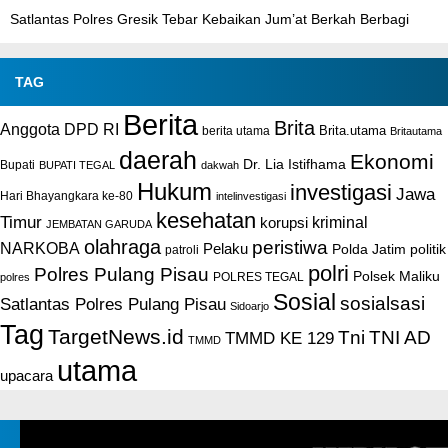
Satlantas Polres Gresik Tebar Kebaikan Jum’at Berkah Berbagi
TAG
Berita
Brita
Anggota DPD RI
Brita.utama
berita utama
Britautama
daerah
Ekonomi
Dr. Lia Istifhama
Bupati
BUPATI TEGAL
dakwah
Hukum
investigasi
Jawa
Hari Bhayangkara ke-80
intelinvestigasi
kesehatan
Timur
kriminal
korupsi
JEMBATAN GARUDA
olahraga
peristiwa
NARKOBA
Pelaku
Polda Jatim
politik
patroli
polri
Polres Pulang Pisau
Polsek Maliku
POLRES TEGAL
polres
Sosial
sosialsasi
Satlantas Polres Pulang Pisau
Sidoarjo
Tag
TargetNews.id
Tni
TNI AD
TMMD KE 129
TMMD
utama
upacara