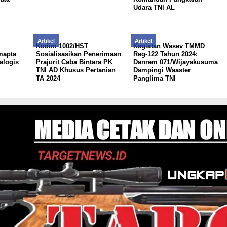
Udara TNl AL
Artikel
Artikel
Kodim 1002/HST
Kegiatan Wasev TMMD
mapta
Sosialisasikan Penerimaan
Reg-122 Tahun 2024:
ialogis
Prajurit Caba Bintara PK
Danrem 071/Wijayakusuma
TNI AD Khusus Pertanian
Dampingi Waaster
TA 2024
Panglima TNI