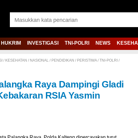
HUKRIM
INVESTIGASI
TNI-POLRI
NEWS
KESEHA
SI
/
KESEHATAN
/
NASIONAL
/
PENDIDIKAN
/
PERISTIWA
/
TNI-POLRI
/
alangka Raya Dampingi Gladi
Kebakaran RSIA Yasmin
ta Palangka Raya, Polda Kalteng dipercayakan turut