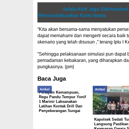
Baca juga
Selalu Aktif Jaga Silahturahm
Mensosialisasikan Kartu Nama
“Kita akan bersama-sama menyatukan persep
dapat memahami dan mengerti secara baik 
skenario yang telah disusun ,” terang Iptu I K
“Sehingga pelaksanaan simulasi pun dapat b
pemadaman kebakaran, yang diharapkan dap
pungkasnya. (pm)
Baca Juga
Artikel
Artikel
Pertajam Kemampuan,
Regu Pandu Tempur Yonif
1 Marinir Laksanakan
Latihan Kontak Drill Dan
Penyeberangan Sungai
Kapolsek Sedati Tu
Langsung Pastikan
Keamanan Gereja S