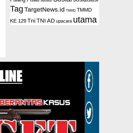
Sidoarjo
Tag
TargetNews.id
TMMD
TMMD
utama
Tni
TNI AD
KE 129
upacara