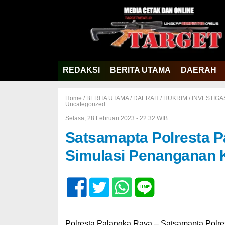
REDAKSI
BERITA UTAMA
DAERAH
Home /
BERITA UTAMA
/
DAERAH
/
HUKRIM
/
INVESTIGA
Uncategorized
Selasa, 28 Februari 2023 - 22:32 WIB
Satsamapta Polresta P
Simulasi Penanganan 
Polresta Palangka Raya – Satsamapta Polres