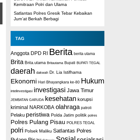
Kemitraan Polri dan Ulama
Satlantas Polres Gresik Tebar Kebaikan
Jum’at Berkah Berbagi
TAG
Berita
Anggota DPD RI
berita utama
Brita
Brita.utama
Britautama
Bupati
BUPATI TEGAL
daerah
Dr. Lia Istifhama
dakwah
Hukum
Ekonomi
Hari Bhayangkara ke-80
investigasi
Jawa Timur
intelinvestigasi
kesehatan
korupsi
JEMBATAN GARUDA
olahraga
kriminal
NARKOBA
patroli
peristiwa
Pelaku
Polda Jatim
politik
polres
Polres Pulang Pisau
POLRES TEGAL
polri
Satlantas Polres
Polsek Maliku
Sosial
sosialsasi
Pulang Pisau