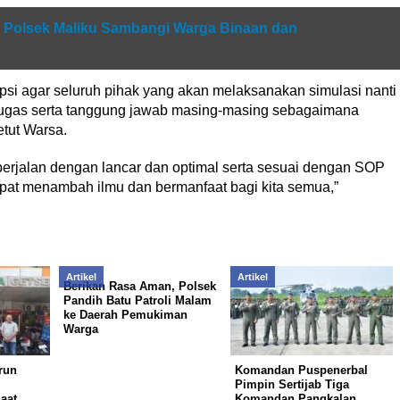
i, Polsek Maliku Sambangi Warga Binaan dan
si agar seluruh pihak yang akan melaksanakan simulasi nanti
tugas serta tanggung jawab masing-masing sebagaimana
etut Warsa.
erjalan dengan lancar dan optimal serta sesuai dengan SOP
at menambah ilmu dan bermanfaat bagi kita semua,”
Artikel
Artikel
Berikan Rasa Aman, Polsek
Pandih Batu Patroli Malam
ke Daerah Pemukiman
Warga
run
Komandan Puspenerbal
Pimpin Sertijab Tiga
aat
Komandan Pangkalan