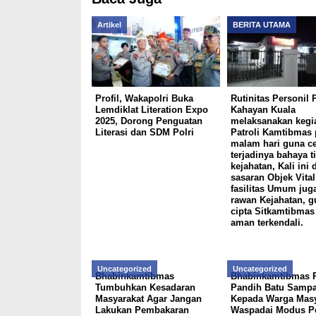
Artikel
BERITA UTAMA
Profil, Wakapolri Buka
Rutinitas Personil 
Lemdiklat Literation Expo
Kahayan Kuala
2025, Dorong Penguatan
melaksanakan kegi
Literasi dan SDM Polri
Patroli Kamtibmas
malam hari guna c
terjadinya bahaya t
kejahatan, Kali ini
sasaran Objek Vital
fasilitas Umum jug
rawan Kejahatan, g
cipta Sitkamtibmas
aman terkendali.
Uncategorized
Uncategorized
Bhabinkamtibmas
Bhabinkamtibmas 
Tumbuhkan Kesadaran
Pandih Batu Sampa
Masyarakat Agar Jangan
Kepada Warga Masy
Lakukan Pembakaran
Waspadai Modus P