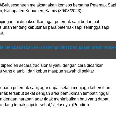
3/Bulusesantren melaksanakan komsos bersama Peternak Sap
en, Kabupaten Kebumen, Kamis (30/03/2023)
ngan ini dimaksudkan agar peternak sapi bertambah
uhan tentang kebutuhan para peternak sapi sehingga sapi
at.
la melaksanakan serah terima piket penjagaan mako polse
peroleh secara tradisional yaitu dengan cara dicarikan
tu yang diambil dari kebun maupun sawah di sekitar
epada peternak sapi, agar dapat selalu menjaga kebersihan
ernak tersebut dekat dengan area pemukiman tempat tinggal
kan dengan harapan agar tidak menimbulkan bau yang dapat
dang ternak sapi tersebut,” Jelasnya. (Pendim)