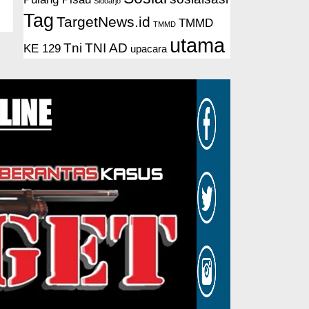
Sidoarjo
Tag
TargetNews.id
TMMD
TMMD
utama
Tni
TNI AD
KE 129
upacara