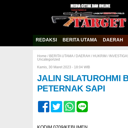
REDAKSI
BERITA UTAMA
DAERAH
Home /
BERITA UTAMA
/
DAERAH
/
HUKRIM
/
INVESTIGA
Uncategorized
Kamis, 30 Maret 2023 - 18:04 WIB
JALIN SILATUROHMI
PETERNAK SAPI
KODIM 0709/KEBUMEN.