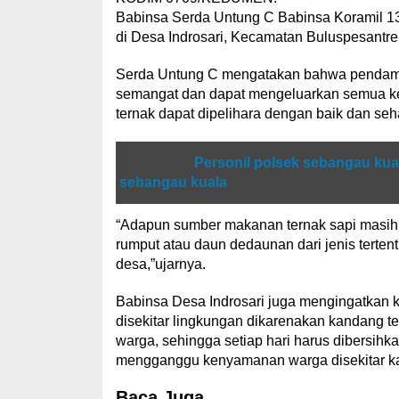
Babinsa Serda Untung C Babinsa Koramil 1
di Desa Indrosari, Kecamatan Buluspesantr
Serda Untung C mengatakan bahwa pendampi
semangat dan dapat mengeluarkan semua kel
ternak dapat dipelihara dengan baik dan seh
Baca juga
Personil polsek sebangau kua
sebangau kuala
“Adapun sumber makanan ternak sapi masih di
rumput atau daun dedaunan dari jenis terten
desa,”ujarnya.
Babinsa Desa Indrosari juga mengingatkan k
disekitar lingkungan dikarenakan kandang t
warga, sehingga setiap hari harus dibersih
mengganggu kenyamanan warga disekitar kan
Baca Juga