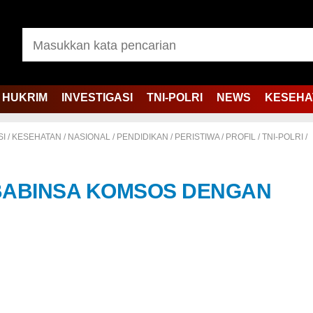
HUKRIM
INVESTIGASI
TNI-POLRI
NEWS
KESEHA
SI
/
KESEHATAN
/
NASIONAL
/
PENDIDIKAN
/
PERISTIWA
/
PROFIL
/
TNI-POLRI
/
 BABINSA KOMSOS DENGAN