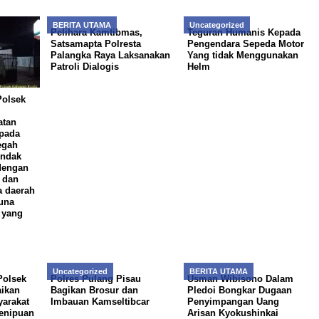
BERITA UTAMA
Uncategorized
Pelihara Kamtibmas,
Teguran Humanis Kepada
Satsamapta Polresta
Pengendara Sepeda Motor
Palangka Raya Laksanakan
Yang tidak Menggunakan
Patroli Dialogis
Helm
Polsek
atan
 pada
egah
indak
 dengan
 dan
a daerah
una
 yang
Uncategorized
BERITA UTAMA
Polsek
Polres Pulang Pisau
Usman Wibisono Dalam
ikan
Bagikan Brosur dan
Pledoi Bongkar Dugaan
arakat
Imbauan Kamseltibcar
Penyimpangan Uang
enipuan
Arisan Kyokushinkai