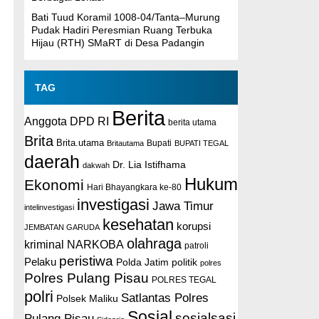
Bati Tuud Koramil 1008-04/Tanta–Murung
Pudak Hadiri Peresmian Ruang Terbuka
Hijau (RTH) SMaRT di Desa Padangin
TAG
Berita
Anggota DPD RI
berita utama
Brita
Brita.utama
Britautama
Bupati
BUPATI TEGAL
daerah
Dr. Lia Istifhama
dakwah
Hukum
Ekonomi
Hari Bhayangkara ke-80
investigasi
Jawa Timur
intelinvestigasi
kesehatan
korupsi
JEMBATAN GARUDA
olahraga
kriminal
NARKOBA
patroli
peristiwa
Pelaku
Polda Jatim
politik
polres
Polres Pulang Pisau
POLRES TEGAL
polri
Satlantas Polres
Polsek Maliku
Sosial
sosialsasi
Pulang Pisau