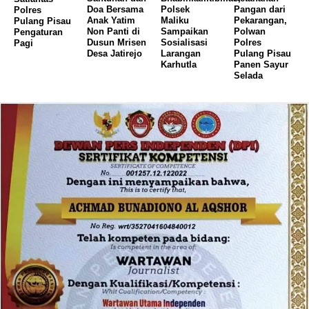
Doa Bersama
Polsek
Pangan dari
Polres
Anak Yatim
Maliku
Pekarangan,
Pulang Pisau
Non Panti di
Sampaikan
Polwan
Pengaturan
Dusun Mrisen
Sosialisasi
Polres
Pagi
Desa Jatirejo
Larangan
Pulang Pisau
Karhutla
Panen Sayur
Selada