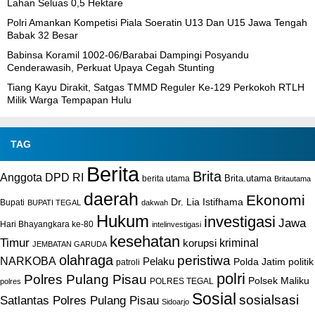
Lahan Seluas 0,5 Hektare
Polri Amankan Kompetisi Piala Soeratin U13 Dan U15 Jawa Tengah
Babak 32 Besar
Babinsa Koramil 1002-06/Barabai Dampingi Posyandu
Cenderawasih, Perkuat Upaya Cegah Stunting
Tiang Kayu Dirakit, Satgas TMMD Reguler Ke-129 Perkokoh RTLH
Milik Warga Tempapan Hulu
TAG
Berita
Brita
Anggota DPD RI
Brita.utama
berita utama
Britautama
daerah
Ekonomi
Dr. Lia Istifhama
Bupati
BUPATI TEGAL
dakwah
Hukum
investigasi
Jawa
Hari Bhayangkara ke-80
intelinvestigasi
kesehatan
Timur
kriminal
korupsi
JEMBATAN GARUDA
olahraga
peristiwa
NARKOBA
Pelaku
Polda Jatim
politik
patroli
polri
Polres Pulang Pisau
Polsek Maliku
POLRES TEGAL
polres
Sosial
sosialsasi
Satlantas Polres Pulang Pisau
Sidoarjo