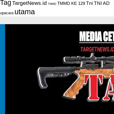
Tag
TargetNews.id
Tni
TNI AD
TMMD KE 129
TMMD
utama
upacara