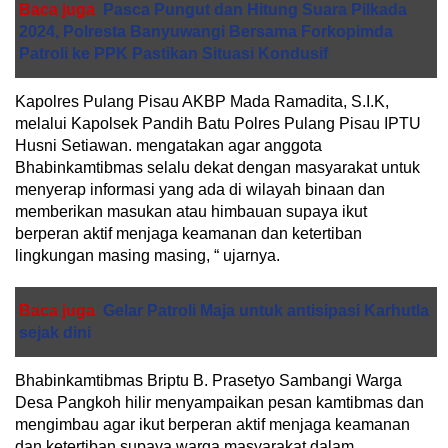
Baca juga
Pasca Pungut dan Hitung Suara Pilkada
2024, Polresta Banyuwangi Bersama Forkopimda
Patroli ke PPK Pastikan Situasi Kondusif
Kapolres Pulang Pisau AKBP Mada Ramadita, S.I.K,
melalui Kapolsek Pandih Batu Polres Pulang Pisau IPTU
Husni Setiawan. mengatakan agar anggota
Bhabinkamtibmas selalu dekat dengan masyarakat untuk
menyerap informasi yang ada di wilayah binaan dan
memberikan masukan atau himbauan supaya ikut
berperan aktif menjaga keamanan dan ketertiban
lingkungan masing masing, “ ujarnya.
Baca juga
Gelar Patroli Maja untuk antisipasi Karhutla
sejak dini
Bhabinkamtibmas Briptu B. Prasetyo Sambangi Warga
Desa Pangkoh hilir menyampaikan pesan kamtibmas dan
mengimbau agar ikut berperan aktif menjaga keamanan
dan ketertiban supaya warga masyarakat dalam