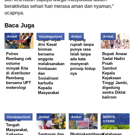
beraktivitas sehari hari merasa aman dan nyaman,“
ucapnya.
Baca Juga
Artikel
Uncategorized
Artikel
Artikel
Cegah sejak
Pejuang
dini Kasat
rupiah tanpa
binmas
punya rasa
Polres
Bupati Anwar
bersama
lelah tanpa
Rembang cek
Sadat Hadiri
anggota
ada kata
volume
Pisah
melaksanakan
menyerah
minyak Kita
Sambut
himbauan
prinsip hidup
di distributor
Kepala
dan
nya
Rembang
Kejaksaan
Sosialisasi
bersama UPT
Tinggi Jambi,
karhutla
meterologi
digedung
Kepada
sentra Diklat
Masyarakat
balirom
Uncategorized
Artikel
Artikel
BERITA
Hadir di
UTAMA
Tengah
Masyarakat,
Santunan dan
Bhabinkamtibmas,
Ketahanan
Satlantas