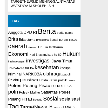
i
TARGETNEWS.ID MENINGGALNYA ATAS
WAFATNYA M.SHOLEH, S,H
TAG
Berita
Anggota DPD RI
berita utama
Brita
Brita.utama
Britautama
Bupati
BUPATI TEGAL
daerah
Dr. Lia Istifhama
dakwah
Hukum
Ekonomi
Hari Bhayangkara ke-80
investigasi
Jawa Timur
intelinvestigasi
kesehatan
korupsi
JEMBATAN GARUDA
olahraga
kriminal
NARKOBA
patroli
peristiwa
Pelaku
Polda Jatim
politik
polres
Polres Pulang Pisau
POLRES TEGAL
polri
Satlantas Polres
Polsek Maliku
Sosial
sosialsasi
Pulang Pisau
Sidoarjo
Tag
TargetNews.id
TMMD
TMMD