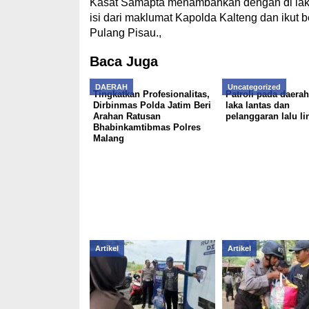
Kasat Samapta menambahkan dengan di laksa
isi dari maklumat Kapolda Kalteng dan ikut 
Pulang Pisau.,
Baca Juga
DAERAH
Uncategorized
Tingkatkan Profesionalitas,
Patroli pada daera
Dirbinmas Polda Jatim Beri
laka lantas dan
Arahan Ratusan
pelanggaran lalu li
Bhabinkamtibmas Polres
Malang
Artikel
Artikel