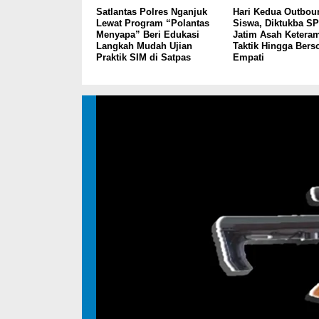
Satlantas Polres Nganjuk
Hari Kedua Outbou
Lewat Program “Polantas
Siswa, Diktukba S
Menyapa” Beri Edukasi
Jatim Asah Keteram
Langkah Mudah Ujian
Taktik Hingga Berso
Praktik SIM di Satpas
Empati