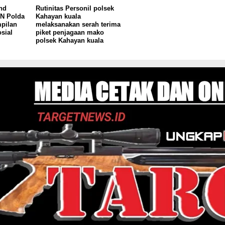
nd
Rutinitas Personil polsek
PN Polda
Kahayan kuala
pilan
melaksanakan serah terima
sial
piket penjagaan mako
polsek Kahayan kuala