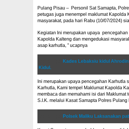
Pulang Pisau – Personil Sat Samapta, Polres
petugas juga menempel maklumat Kapolda 
masyarakat, pada hari Rabu (10/07/2024) si
Kegiatan Ini merupakan upaya pencegahan K
Kapolda Kalteng dan mengedukasi masyaraka
asap karhutla, ” ucapnya
Baca juga
Kades Lebaksiu kidul Ahrodi
Kidul.
Ini merupakan upaya pencegahan Karhutla s
Karhutla, Kami tempel Maklumat Kapolda Ka
membaca dan memahami isi dari Maklumat t
S.I.K. melalui Kasat Samapta Polres Pulang P
Baca juga
Polsek Maliku Laksanakan pat