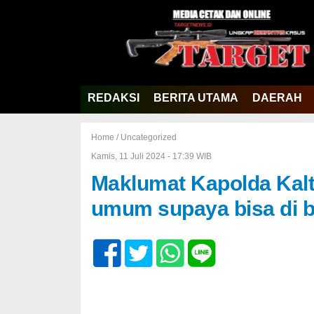
REDAKSI
BERITA UTAMA
DAERAH
Home /
Uncategorized
Kamis, 11 Juli 2024 - 17:39 WIB
Maklumat Kapolda Kalt
umum supaya bisa di 