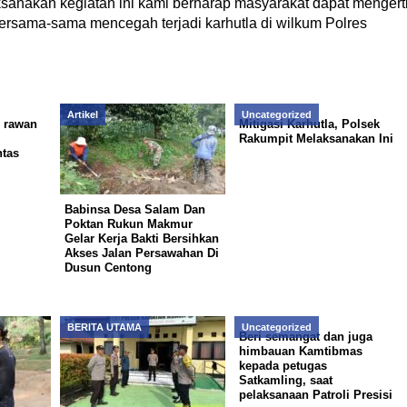
nakan kegiatan ini kami berharap masyarakat dapat mengert
bersama-sama mencegah terjadi karhutla di wilkum Polres
Artikel
Uncategorized
h rawan
Mitigasi Karhutla, Polsek
Rakumpit Melaksanakan Ini
ntas
Babinsa Desa Salam Dan
Poktan Rukun Makmur
Gelar Kerja Bakti Bersihkan
Akses Jalan Persawahan Di
Dusun Centong
BERITA UTAMA
Uncategorized
Beri semangat dan juga
himbauan Kamtibmas
kepada petugas
Satkamling, saat
pelaksanaan Patroli Presisi