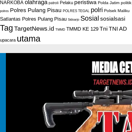
olahraga
peristiwa
NARKOBA
Pelaku
Polda Jatim
politik
patroli
polri
Polres Pulang Pisau
Polsek Maliku
POLRES TEGAL
polres
Sosial
sosialsasi
Satlantas Polres Pulang Pisau
Sidoarjo
Tag
TargetNews.id
Tni
TNI AD
TMMD KE 129
TMMD
utama
upacara