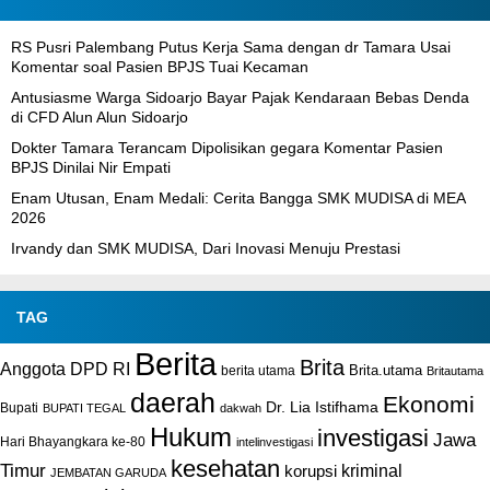
RS Pusri Palembang Putus Kerja Sama dengan dr Tamara Usai
Komentar soal Pasien BPJS Tuai Kecaman
Antusiasme Warga Sidoarjo Bayar Pajak Kendaraan Bebas Denda
di CFD Alun Alun Sidoarjo
Dokter Tamara Terancam Dipolisikan gegara Komentar Pasien
BPJS Dinilai Nir Empati
Enam Utusan, Enam Medali: Cerita Bangga SMK MUDISA di MEA
2026
Irvandy dan SMK MUDISA, Dari Inovasi Menuju Prestasi
TAG
Berita
Brita
Anggota DPD RI
Brita.utama
berita utama
Britautama
daerah
Ekonomi
Dr. Lia Istifhama
Bupati
BUPATI TEGAL
dakwah
Hukum
investigasi
Jawa
Hari Bhayangkara ke-80
intelinvestigasi
kesehatan
Timur
kriminal
korupsi
JEMBATAN GARUDA