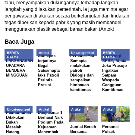
tahu, menyampaikan dukungannya terhadap langkah-
langkah yang dilakukan pemerintah. Ia juga meminta agar
pengawasan dilakukan secara berkelanjutan dan tindakan
tegas diberikan kepada pabrik yang masih membandel
menggunakan plastik sebagai bahan bakar. (Antok)
Baca Juga
BERITA
Artikel
Uncategorized
BERITA
AAU
Antisipasi
Personel Sat
Sambangi
UTAMA
UTAMA
LAKSANAKAN
terjadinya
Samapta
SPBE, Aipda
UPACARA
Begal
melakukan
Joko Prasojo
BENDERA
Satsamapta
patroli
Ingatkan
MINGGUAN
laks Patroli
Dialogis dan
Satpam
Perintis
sampaikan
Waspada
Presisi
himbauan
Gangguan
kamtibmas
Kamtibmas
Uncategorized
Artikel
Artikel
Artikel
Pembunuhan
Danpasmar 1
Dilakukan
Berhasil Naik
Bukan
Podium Pada
Jum’at Bersih
Personel
Masalah
Kejuaraan
Bersama
Polsek
Hutang,
Menembak