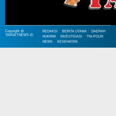
Copyright @
REDAKSI
BERITA UTAMA
DAERAH
TARGETNEWS.ID
HUKRIM
INVESTIGASI
TNI-POLRI
NEWS
KESEHATAN