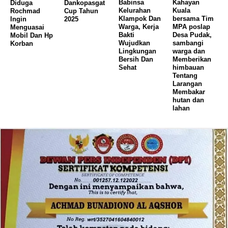
Babinsa
Kahayan
Diduga
Dankopasgat
Kelurahan
Kuala
Rochmad
Cup Tahun
Klampok Dan
bersama Tim
Ingin
2025
Warga, Kerja
MPA poslap
Menguasai
Bakti
Desa Pudak,
Mobil Dan Hp
Wujudkan
sambangi
Korban
Lingkungan
warga dan
Bersih Dan
Memberikan
Sehat
himbauan
Tentang
Larangan
Membakar
hutan dan
lahan