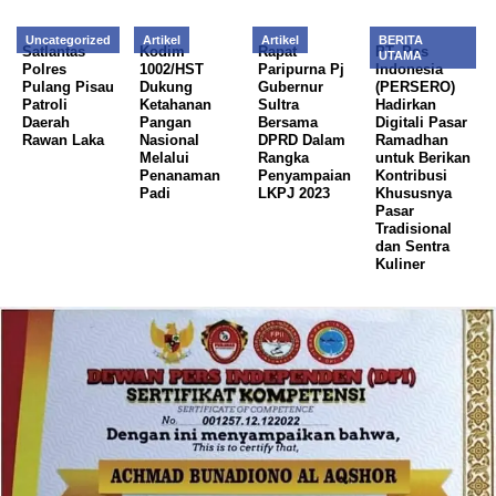
Uncategorized
Artikel
Artikel
BERITA
Satlantas
Kodim
Rapat
PT. Pos
UTAMA
Polres
1002/HST
Paripurna Pj
Indonesia
Pulang Pisau
Dukung
Gubernur
(PERSERO)
Patroli
Ketahanan
Sultra
Hadirkan
Daerah
Pangan
Bersama
Digitali Pasar
Rawan Laka
Nasional
DPRD Dalam
Ramadhan
Melalui
Rangka
untuk Berikan
Penanaman
Penyampaian
Kontribusi
Padi
LKPJ 2023
Khususnya
Pasar
Tradisional
dan Sentra
Kuliner