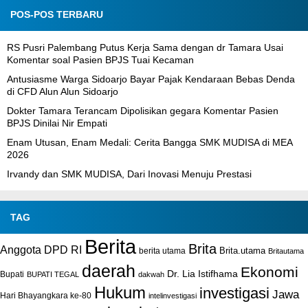
POS-POS TERBARU
RS Pusri Palembang Putus Kerja Sama dengan dr Tamara Usai
Komentar soal Pasien BPJS Tuai Kecaman
Antusiasme Warga Sidoarjo Bayar Pajak Kendaraan Bebas Denda
di CFD Alun Alun Sidoarjo
Dokter Tamara Terancam Dipolisikan gegara Komentar Pasien
BPJS Dinilai Nir Empati
Enam Utusan, Enam Medali: Cerita Bangga SMK MUDISA di MEA
2026
Irvandy dan SMK MUDISA, Dari Inovasi Menuju Prestasi
TAG
Berita
Brita
Anggota DPD RI
Brita.utama
berita utama
Britautama
daerah
Ekonomi
Dr. Lia Istifhama
Bupati
BUPATI TEGAL
dakwah
Hukum
investigasi
Jawa
Hari Bhayangkara ke-80
intelinvestigasi