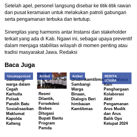
Setelah apel, personel langsung disebar ke titik-titik rawan
dan pusat keramaian untuk melakukan patroli gabungan
serta pengamanan terbuka dan tertutup.
Sinergitas yang harmonis antar Instansi dan stakeholder
terkait yang ada di Kab. Ngawi ini, sebagai upaya preventif
dalam menjaga stabilitas wilayah di momen penting atau
tradisi masyarakat Jawa. Redaksi
Baca Juga
Uncategorized
Artikel
Artikel
BERITA
Sambangi
Bhabinkamtibmas
Jasa Raharja
UTAMA
warga dalam
Sambangi
Raih
Cegah
Warga
Penghargaan
Resmi
Karhutla
Binaan,
Kolaborasi
Dilantik,
Polsek
Dialogis Beri
Aktif
Forsekdesi
Pandih Batu
himbauan
Pengamanan
Brebes
Sosialisasikan
Kamtibmas
Arus Mudik
Ditugasi
Maklumat
dan Arus
Bupati Bantu
Kapolda
Balik Ops
Program
Kalteng
Ketupat 2024
Pemda