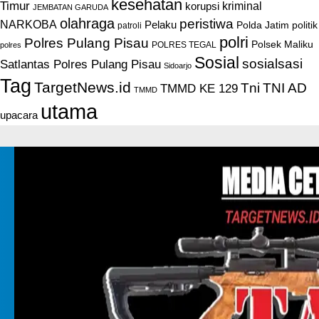
kesehatan
Timur
kriminal
korupsi
JEMBATAN GARUDA
olahraga
peristiwa
NARKOBA
Pelaku
Polda Jatim
politik
patroli
polri
Polres Pulang Pisau
Polsek Maliku
POLRES TEGAL
polres
Sosial
sosialsasi
Satlantas Polres Pulang Pisau
Sidoarjo
Tag
TargetNews.id
Tni
TNI AD
TMMD KE 129
TMMD
utama
upacara