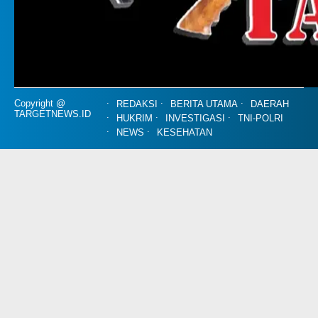
Copyright @
REDAKSI
BERITA UTAMA
DAERAH
TARGETNEWS.ID
HUKRIM
INVESTIGASI
TNI-POLRI
NEWS
KESEHATAN