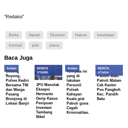
“Redaksi”
Berita
daerah
Ekonomi
Hukum
kesehatan
kriminal
polri
utama
Baca Juga
Artikel
BERITA
Artikel
BERITA
Gotong
Ternyata ini
Polsek
UTAMA
UTAMA
Royong,
yang di
Pandih Batu
Polres Kediri
lakukan
Patroli Malam
JPU Menolak
Bersama TNI
Personil
Cek Kantor
Eksepsi
dan Warga
Polsek
Pos Pangkoh
Hermanto
Pasang
Kahayan
Kec. Pandih
Oerip Kasus
Bronjong di
Kuala giat
Batu
Penipuan
Lokasi Banjir
Patroli guna
Investasi
Cegah
Tambang
Kriminalitas.
Nikel