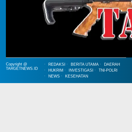
Copyright @
REDAKSI
BERITA UTAMA
DAERAH
TARGETNEWS.ID
HUKRIM
INVESTIGASI
TNI-POLRI
NEWS
KESEHATAN