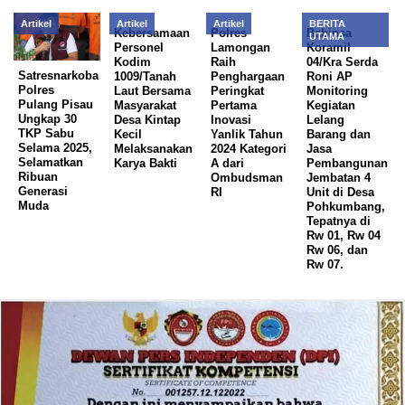
Artikel
Artikel
Artikel
BERITA
Kebersamaan
Polres
Babinsa
UTAMA
Personel
Lamongan
Koramil
Kodim
Raih
04/Kra Serda
Satresnarkoba
1009/Tanah
Penghargaan
Roni AP
Polres
Laut Bersama
Peringkat
Monitoring
Pulang Pisau
Masyarakat
Pertama
Kegiatan
Ungkap 30
Desa Kintap
Inovasi
Lelang
TKP Sabu
Kecil
Yanlik Tahun
Barang dan
Selama 2025,
Melaksanakan
2024 Kategori
Jasa
Selamatkan
Karya Bakti
A dari
Pembangunan
Ribuan
Ombudsman
Jembatan 4
Generasi
RI
Unit di Desa
Muda
Pohkumbang,
Tepatnya di
Rw 01, Rw 04
Rw 06, dan
Rw 07.