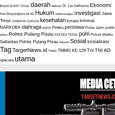
daerah
Ekonomi
Dr. Lia Istifhama
Bupati
BUPATI TEGAL
dakwah
Hukum
investigasi
Jawa
Hari Bhayangkara ke-80
intelinvestigasi
kesehatan
Timur
kriminal
korupsi
JEMBATAN GARUDA
olahraga
peristiwa
NARKOBA
Pelaku
Polda Jatim
politik
patroli
polri
Polres Pulang Pisau
Polsek Maliku
POLRES TEGAL
polres
Sosial
sosialsasi
Satlantas Polres Pulang Pisau
Sidoarjo
Tag
TargetNews.id
Tni
TNI AD
TMMD KE 129
TMMD
utama
upacara