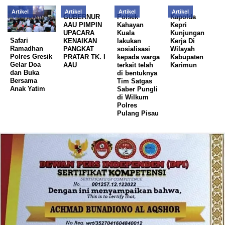
Artikel
Artikel
Artikel
Artikel
GUBERNUR
Polsek
Kapolda
AAU PIMPIN
Kahayan
Kepri
UPACARA
Kuala
Kunjungan
Safari
KENAIKAN
lakukan
Kerja Di
Ramadhan
PANGKAT
sosialisasi
Wilayah
Polres Gresik
PRATAR TK. I
kepada warga
Kabupaten
Gelar Doa
AAU
terkait telah
Karimun
dan Buka
di bentuknya
Bersama
Tim Satgas
Anak Yatim
Saber Pungli
di Wilkum
Polres
Pulang Pisau