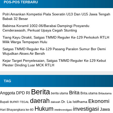
POS-POS TERBARU
Polri Amankan Kompetisi Piala Soeratin U13 Dan U15 Jawa Tengah
Babak 32 Besar
Babinsa Koramil 1002-06/Barabai Dampingi Posyandu
Cenderawasih, Perkuat Upaya Cegah Stunting
Tiang Kayu Dirakit, Satgas TMMD Reguler Ke-129 Perkokoh RTLH
Milik Warga Tempapan Hulu
Satgas TMMD Reguler Ke-129 Pasang Paralon Sumur Bor Demi
Wujudkan Akses Air Bersih
Kejar Target Penyelesaian, Satgas TMMD Reguler Ke-129 Kebut
Plester Dinding Luar MCK RTLH
TAG
Berita
Brita
Anggota DPD RI
Brita.utama
berita utama
Britautama
daerah
Ekonomi
Dr. Lia Istifhama
Bupati
BUPATI TEGAL
dakwah
Hukum
investigasi
Jawa
Hari Bhayangkara ke-80
intelinvestigasi