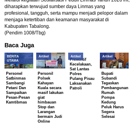
diharapkan terwujud sumber daya Linmas yang
profesional, tangguh, serta mampu menjadi pelopor dalam
menjaga ketertiban dan keamanan masyarakat di
Kabupaten Tabalong.
(Pendim 1008/Tbg)
Baca Juga
BERITA
Artikel
Artikel
Artikel
Preventif
UTAMA
Kecelakaan,
Sat Lantas
Personel
Personil
Bupati
Polres
Satbinmas
Polsek
Subandi
Pulang Pisau
Sambangi
Kahayan
Tegaskan
Laksanakan
Petani Dan
Kuala secara
Pembangunan
Patroli
Sampaikan
masif lakukan
Rumah
Pesan-Pesan
giat
Pompa
Kamtibmas
himbauan
Kedung
Stop dan
Peluk Harus
Larangan
Segera
bermain Judi
Selesai
Online