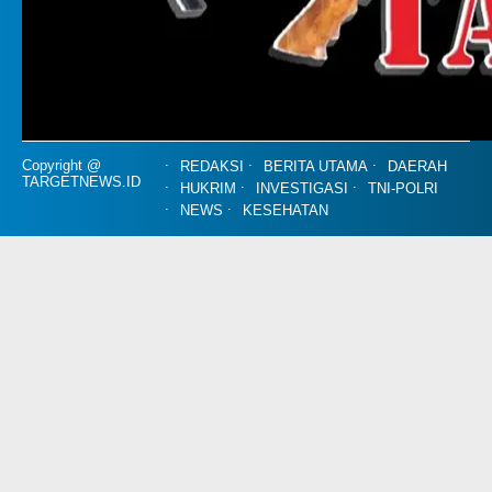
Copyright @
REDAKSI
BERITA UTAMA
DAERAH
TARGETNEWS.ID
HUKRIM
INVESTIGASI
TNI-POLRI
NEWS
KESEHATAN