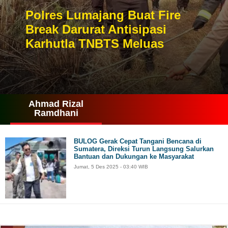
Polres Lumajang Buat Fire
Break Darurat Antisipasi
Karhutla TNBTS Meluas
Ahmad Rizal
Ramdhani
BULOG Gerak Cepat Tangani Bencana di
Sumatera, Direksi Turun Langsung Salurkan
Bantuan dan Dukungan ke Masyarakat
Jumat, 5 Des 2025 - 03:40 WIB