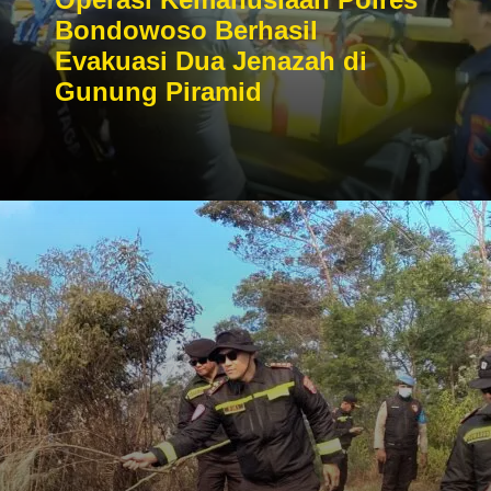
Bondowoso Berhasil
Evakuasi Dua Jenazah di
Gunung Piramid