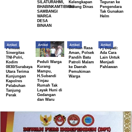
SILATURAHMI,
Kelengkapan
Teguran ke
BHABINKAMTIBMAS
Barang Dinas
Pengendara
SAMBANGI
Tak Gunakan
WARGA
Helm
DESA
BINAAN
Artikel
Artikel
Artikel
Artikel
Perkuat
Berikan Rasa
Pj Bupati:
Sinergitas
Aman, Polsek
Ada Cara
TNI-Polri,
Pandih Batu
Lain Untuk
Peduli Warga
Kodim
Patroli Malam
Menjadi
Kurang
0830/Surabaya
ke Daerah
Pahlawan
Mampu,
Utara Terima
Pemukiman
H.Subandi
Kunjungan
Warga
Tinjau
Kapolres
Rumah Tak
Pelabuhan
Layak Huni di
Tanjung
Gedangan
Perak
dan Waru