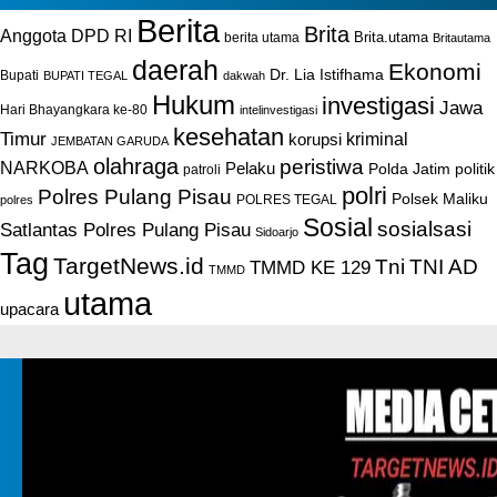
Berita
Brita
Anggota DPD RI
Brita.utama
berita utama
Britautama
daerah
Ekonomi
Dr. Lia Istifhama
Bupati
BUPATI TEGAL
dakwah
Hukum
investigasi
Jawa
Hari Bhayangkara ke-80
intelinvestigasi
kesehatan
Timur
kriminal
korupsi
JEMBATAN GARUDA
olahraga
peristiwa
NARKOBA
Pelaku
Polda Jatim
politik
patroli
polri
Polres Pulang Pisau
Polsek Maliku
POLRES TEGAL
polres
Sosial
sosialsasi
Satlantas Polres Pulang Pisau
Sidoarjo
Tag
TargetNews.id
Tni
TNI AD
TMMD KE 129
TMMD
utama
upacara