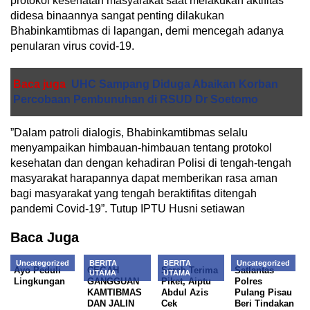
protokol kesehatan masyarakat saat melakukan aktifitas
didesa binaannya sangat penting dilakukan
Bhabinkamtibmas di lapangan, demi mencegah adanya
penularan virus covid-19.
Baca juga
UHC Sampang Diduga Abaikan Korban
Percobaan Pembunuhan di RSUD Dr Soetomo
”Dalam patroli dialogis, Bhabinkamtibmas selalu
menyampaikan himbauan-himbauan tentang protokol
kesehatan dan dengan kehadiran Polisi di tengah-tengah
masyarakat harapannya dapat memberikan rasa aman
bagi masyarakat yang tengah beraktifitas ditengah
pandemi Covid-19”. Tutup IPTU Husni setiawan
Baca Juga
Uncategorized
BERITA
BERITA
Uncategorized
Ayo Peduli
CEGAH
Serah Terima
Satlantas
UTAMA
UTAMA
Lingkungan
GANGGUAN
Piket, Aiptu
Polres
KAMTIBMAS
Abdul Azis
Pulang Pisau
DAN JALIN
Cek
Beri Tindakan