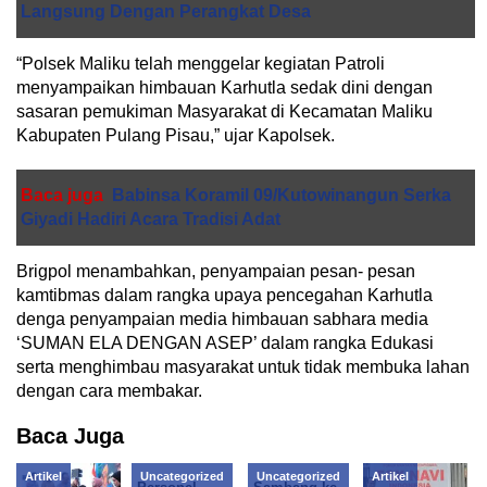
Langsung Dengan Perangkat Desa
“Polsek Maliku telah menggelar kegiatan Patroli
menyampaikan himbauan Karhutla sedak dini dengan
sasaran pemukiman Masyarakat di Kecamatan Maliku
Kabupaten Pulang Pisau,” ujar Kapolsek.
Baca juga
Babinsa Koramil 09/Kutowinangun Serka
Giyadi Hadiri Acara Tradisi Adat
Brigpol menambahkan, penyampaian pesan- pesan
kamtibmas dalam rangka upaya pencegahan Karhutla
denga penyampaian media himbauan sabhara media
‘SUMAN ELA DENGAN ASEP’ dalam rangka Edukasi
serta menghimbau masyarakat untuk tidak membuka lahan
dengan cara membakar.
Baca Juga
Artikel
Uncategorized
Uncategorized
Artikel