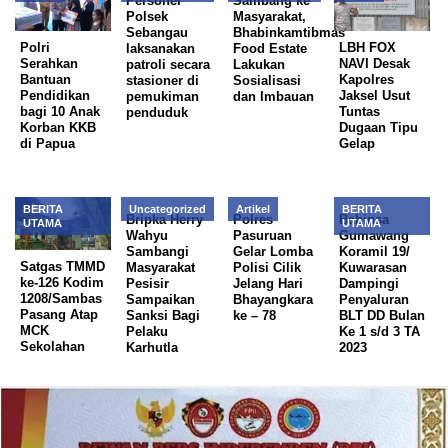
Personel
Sambang ke
Polsek
Masyarakat,
Sebangau
Bhabinkamtibmas
Polri
LBH FOX
laksanakan
Food Estate
Serahkan
NAVI Desak
patroli secara
Lakukan
Bantuan
Kapolres
stasioner di
Sosialisasi
Pendidikan
Jaksel Usut
pemukiman
dan Imbauan
bagi 10 Anak
Tuntas
penduduk
Korban KKB
Dugaan Tipu
di Papua
Gelap
BERITA
Uncategorized
Artikel
BERITA
Bripka Herry
Polres
Babinsa
UTAMA
UTAMA
Wahyu
Pasuruan
Gumawang
Sambangi
Gelar Lomba
Koramil 19/
Satgas TMMD
Masyarakat
Polisi Cilik
Kuwarasan
ke-126 Kodim
Pesisir
Jelang Hari
Dampingi
1208/Sambas
Sampaikan
Bhayangkara
Penyaluran
Pasang Atap
Sanksi Bagi
ke – 78
BLT DD Bulan
MCK
Pelaku
Ke 1 s/d 3 TA
Sekolahan
Karhutla
2023