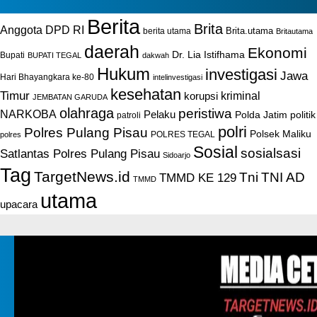
Berita
Brita
Anggota DPD RI
Brita.utama
berita utama
Britautama
daerah
Ekonomi
Dr. Lia Istifhama
Bupati
BUPATI TEGAL
dakwah
Hukum
investigasi
Jawa
Hari Bhayangkara ke-80
intelinvestigasi
kesehatan
Timur
kriminal
korupsi
JEMBATAN GARUDA
olahraga
peristiwa
NARKOBA
Pelaku
Polda Jatim
politik
patroli
polri
Polres Pulang Pisau
Polsek Maliku
POLRES TEGAL
polres
Sosial
sosialsasi
Satlantas Polres Pulang Pisau
Sidoarjo
Tag
TargetNews.id
Tni
TNI AD
TMMD KE 129
TMMD
utama
upacara