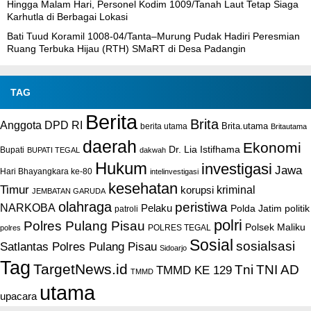
Hingga Malam Hari, Personel Kodim 1009/Tanah Laut Tetap Siaga
Karhutla di Berbagai Lokasi
Bati Tuud Koramil 1008-04/Tanta–Murung Pudak Hadiri Peresmian
Ruang Terbuka Hijau (RTH) SMaRT di Desa Padangin
TAG
Berita
Brita
Anggota DPD RI
Brita.utama
berita utama
Britautama
daerah
Ekonomi
Dr. Lia Istifhama
Bupati
BUPATI TEGAL
dakwah
Hukum
investigasi
Jawa
Hari Bhayangkara ke-80
intelinvestigasi
kesehatan
Timur
kriminal
korupsi
JEMBATAN GARUDA
olahraga
peristiwa
NARKOBA
Pelaku
Polda Jatim
politik
patroli
polri
Polres Pulang Pisau
Polsek Maliku
POLRES TEGAL
polres
Sosial
sosialsasi
Satlantas Polres Pulang Pisau
Sidoarjo
Tag
TargetNews.id
Tni
TNI AD
TMMD KE 129
TMMD
utama
upacara