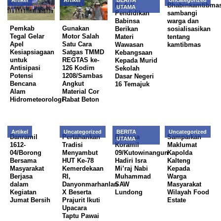
Artikel
Artikel
BERITA
Uncategorized
Peduli
Bhabinkamtibma
UTAMA
Pendidikan
sambangi
Babinsa
warga dan
Pemkab
Gunakan
Berikan
sosialisasikan
Tegal Gelar
Motor Salah
Materi
tentang
Apel
Satu Cara
Wawasan
kamtibmas
Kesiapsiagaan
Satgas TMMD
Kebangsaan
untuk
REGTAS ke-
Kepada Murid
Antisipasi
126 Kodim
Sekolah
Potensi
1208/Sambas
Dasar Negeri
Bencana
Angkut
16 Temajuk
Alam
Material Cor
Hidrometeorologi
Rabat Beton
Artikel
Uncategorized
BERITA
Uncategorized
Danramil
Pertahankan
Babinsa
Sampaikan
UTAMA
1612-
Tradisi
Koramil
Maklumat
04/Borong
Menyambut
09/Kutowinangun
Kapolda
Bersama
HUT Ke-78
Hadiri Isra
Kalteng
Masyarakat
Kemerdekaan
Mi’raj Nabi
Kepada
Berjasa
RI,
Muhammad
Warga
dalam
Danyonmarhanlan
SAW
Masyarakat
Kegiatan
X Beserta
Lundong
Wilayah Food
Jumat Bersih
Prajurit Ikuti
Estate
Upacara
Taptu Pawai