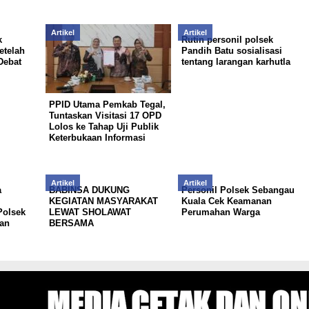
Artikel
Artikel
k
Rutin personil polsek
etelah
Pandih Batu sosialisasi
Debat
tentang larangan karhutla
PPID Utama Pemkab Tegal,
Tuntaskan Visitasi 17 OPD
Lolos ke Tahap Uji Publik
Keterbukaan Informasi
Artikel
Artikel
a
BABINSA DUKUNG
Personil Polsek Sebangau
KEGIATAN MASYARAKAT
Kuala Cek Keamanan
Polsek
LEWAT SHOLAWAT
Perumahan Warga
kan
BERSAMA