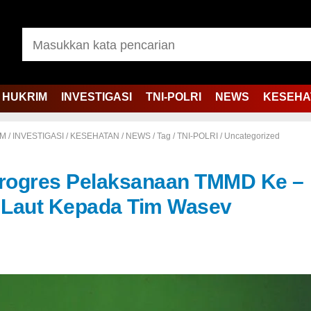
HUKRIM
INVESTIGASI
TNI-POLRI
NEWS
KESEHA
IM
/
INVESTIGASI
/
KESEHATAN
/
NEWS
/
Tag
/
TNI-POLRI
/
Uncategorized
rogres Pelaksanaan TMMD Ke –
 Laut Kepada Tim Wasev