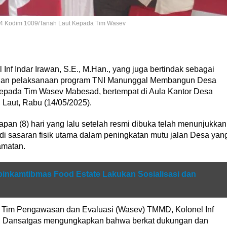
4 Kodim 1009/Tanah Laut Kepada Tim Wasev
Inf Indar Irawan, S.E., M.Han., yang juga bertindak sebagai
n pelaksanaan program TNI Manunggal Membangun Desa
kepada Tim Wasev Mabesad, bertempat di Aula Kantor Desa
 Laut, Rabu (14/05/2025).
n (8) hari yang lalu setelah resmi dibuka telah menunjukkan
 di sasaran fisik utama dalam peningkatan mutu jalan Desa yan
amatan.
inkamtibmas Food Estate Lakukan Sosialisasi dan
a Tim Pengawasan dan Evaluasi (Wasev) TMMD, Kolonel Inf
an)., Dansatgas mengungkapkan bahwa berkat dukungan dan