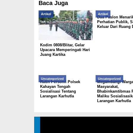
Baca Juga
Artikel
Artikel
Dua Paslon Menari
Perhatian Publik, S
Keluar Dari Ruang 
Kodim 0808/Blitar, Gelar
Upacara Memperingati Hari
Juang Kartika
Uncategorized
Uncategorized
Rutin Personil Polsek
Megambangi Warg
Kahayan Tengah
Masyarakat,
Sosialisasi Tentang
Bhabinkamtibmas 
Larangan Karhutla
Maliku Sosialisasi
Larangan Karhutla