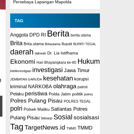
Persebaya Lapangan Mapolda
TAG
Berita
Anggota DPD RI
berita utama
Brita
Brita.utama
Britautama
Bupati
BUPATI TEGAL
daerah
Dr. Lia Istifhama
dakwah
Hukum
Ekonomi
Hari Bhayangkara ke-80
investigasi
Jawa Timur
intelinvestigasi
kesehatan
korupsi
g
JEMBATAN GARUDA
olahraga
kriminal
NARKOBA
patroli
peristiwa
Pelaku
Polda Jatim
politik
polres
Polres Pulang Pisau
POLRES TEGAL
polri
Satlantas Polres
Polsek Maliku
Sosial
sosialsasi
Pulang Pisau
Sidoarjo
Tag
TargetNews.id
TMMD
TMMD