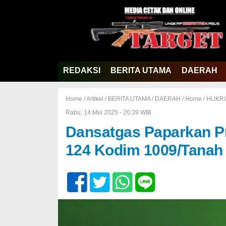
REDAKSI
BERITA UTAMA
DAERAH
Home /
Artikel
/
BERITA UTAMA
/
DAERAH
/
Home
/
HUKR
Rabu, 14 Mei 2025 - 20:39 WIB
Dansatgas Paparkan P
124 Kodim 1009/Tanah