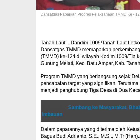
Dansatgas Paparkan Progres Pelaksanaan TMMD Ke - 12
Tanah Laut – Dandim 1009/Tanah Laut Letkol 
Dansatgas TMMD memaparkan perkembanga
(TMMD) ke-124 di wilayah Kodim 1009/Tla 
Gunung Melati, Kec. Batu Ampar, Kab. Tanah
Program TMMD yang berlangsung sejak Delapa
pencapaian target yang signifikan. Terutama
menjadi penghubung Tiga Desa di Dua Kec
Baca juga
Sambang ke Masyarakat, Bhab
Imbauan
Dalam paparannya yang diterima oleh Ketu
Bagus Budi Adrianto, S.E., M.Si., M.Tr (H