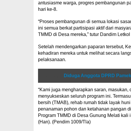
antusiasme warga, progres pembangunan 
hari ke-8.
“Proses pembangunan di semua lokasi sasara
ini semua berkat partisipasi aktif dari mas
TMMD di Desa mereka,” tutur Dandim Letkol I
Setelah mendengarkan paparan tersebut, 
kehadiran mereka untuk melihat secara lan
pelaksanaan.
Baca juga
Diduga Anggota DPRD Pameka
“Kami juga mengharapkan saran, masukan, 
menyukseskan seluruh program ini. Termasu
bersih (TMAB), rehab rumah tidak layak huni
penanaman pohon dan ketahanan pangan dim
Program TMMD di Desa Gunung Melati kali ini
(Han). (Pendim 1009/Tla)