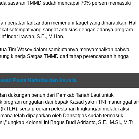
pada sasaran TMMD sudah mencapai 70% persen memasuki
n berjalan lancar dan memenuhi target yang diharapkan. Hal
yarakat setempat yang sangat antusias dengan adanya program
nf Indar Irawan, S.E., M.Han.
Ketua Tim Wasev dalam sambutannya menyampaikan bahwa
gsung kinerja Satgas TMMD dari tahap perencanaan hingga
san Pesta Narkoba dan Asusila
dan dukungan penuh dari Pemkab Tanah Laut untuk
k program unggulan dari bapak Kasad yakni TNI manunggal air
 (RTLH), serta program pelestarian lingkungan melalui aksi
ana telah dipaparkan oleh Dansatgas sudah termasuk
,” ungkap Kolonel Inf Bagus Budi Adrianto, S.E., M.Si., M.Tr