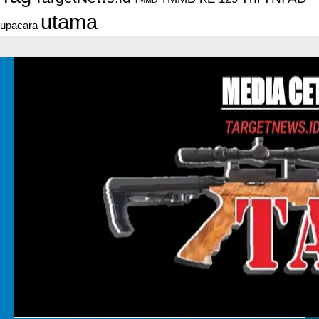
utama
upacara