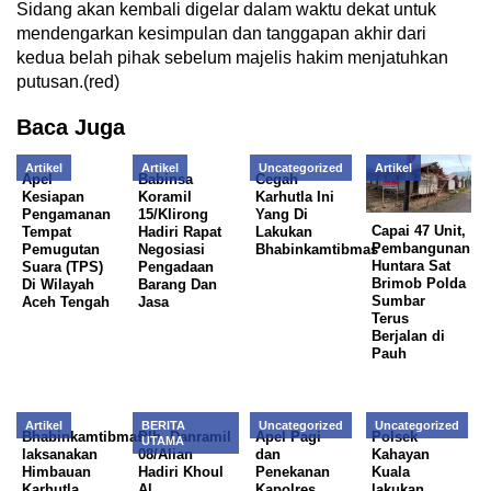
Sidang akan kembali digelar dalam waktu dekat untuk
mendengarkan kesimpulan dan tanggapan akhir dari
kedua belah pihak sebelum majelis hakim menjatuhkan
putusan.(red)
Baca Juga
Artikel
Artikel
Uncategorized
Artikel
Apel
Babinsa
Cegah
Kesiapan
Koramil
Karhutla Ini
Pengamanan
15/Klirong
Yang Di
Capai 47 Unit,
Tempat
Hadiri Rapat
Lakukan
Pembangunan
Pemugutan
Negosiasi
Bhabinkamtibmas
Huntara Sat
Suara (TPS)
Pengadaan
Brimob Polda
Di Wilayah
Barang Dan
Sumbar
Aceh Tengah
Jasa
Terus
Berjalan di
Pauh
Artikel
BERITA
Uncategorized
Uncategorized
Bhabinkamtibmas
Plh. Danramil
Apel Pagi
Polsek
UTAMA
laksanakan
08/Alian
dan
Kahayan
Himbauan
Hadiri Khoul
Penekanan
Kuala
Karhutla
Al
Kapolres
lakukan