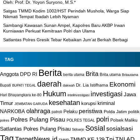
Oleh: Prof. Dr. Yoyon Suryono, M.S.*
Satgas TMMD Kodim 1002/HST Perindah Mushola, Warga Siap
Nikmati Tempat Ibadah Lebih Nyaman
Sambangi Kawasan Sunan Ampel, Kapolres Baru AKBP Irwan
Kurniawan Perkuat Kemitraan Polri dan Ulama
Satlantas Polres Gresik Tebar Kebaikan Jum’at Berkah Berbagi
TAG
Berita
Brita
Anggota DPD RI
Brita.utama
berita utama
Britautama
daerah
Ekonomi
Dr. Lia Istifhama
Bupati
BUPATI TEGAL
dakwah
Hukum
investigasi
Jawa
Hari Bhayangkara ke-80
intelinvestigasi
kesehatan
Timur
kriminal
korupsi
JEMBATAN GARUDA
olahraga
peristiwa
NARKOBA
Pelaku
Polda Jatim
politik
patroli
polri
Polres Pulang Pisau
Polsek Maliku
POLRES TEGAL
polres
Sosial
sosialsasi
Satlantas Polres Pulang Pisau
Sidoarjo
Tag
TargetNews.id
Tni
TNI AD
TMMD KE 129
TMMD