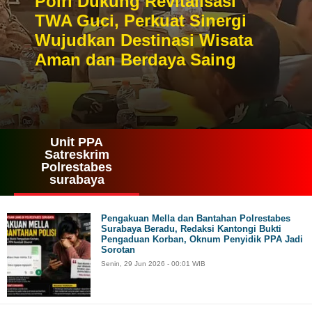
Polri Dukung Revitalisasi
TWA Guci, Perkuat Sinergi
Wujudkan Destinasi Wisata
Aman dan Berdaya Saing
Unit PPA
Satreskrim
Polrestabes
surabaya
Pengakuan Mella dan Bantahan Polrestabes
Surabaya Beradu, Redaksi Kantongi Bukti
Pengaduan Korban, Oknum Penyidik PPA Jadi
Sorotan
Senin, 29 Jun 2026 - 00:01 WIB