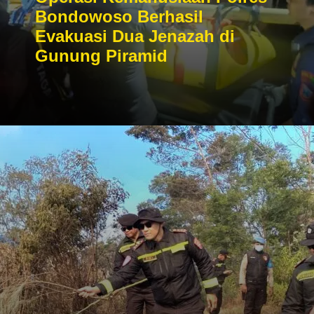
Bondowoso Berhasil
Evakuasi Dua Jenazah di
Gunung Piramid