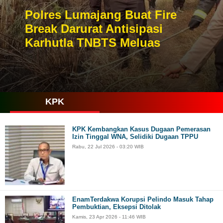
Polres Lumajang Buat Fire
Break Darurat Antisipasi
Karhutla TNBTS Meluas
KPK
KPK Kembangkan Kasus Dugaan Pemerasan
Izin Tinggal WNA, Selidiki Dugaan TPPU
Rabu, 22 Jul 2026 - 03:20 WIB
EnamTerdakwa Korupsi Pelindo Masuk Tahap
Pembuktian, Eksepsi Ditolak
Kamis, 23 Apr 2026 - 11:46 WIB