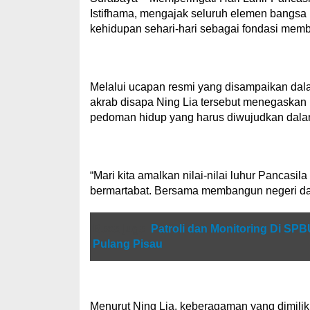
Istifhama, mengajak seluruh elemen bangsa u
kehidupan sehari-hari sebagai fondasi memb
Melalui ucapan resmi yang disampaikan da
akrab disapa Ning Lia tersebut menegaskan
pedoman hidup yang harus diwujudkan dalam
“Mari kita amalkan nilai-nilai luhur Pancasi
bermartabat. Bersama membangun negeri dari
Baca juga
Patroli dan Monitoring Di SPB
Pulang Pisau
Menurut Ning Lia, keberagaman yang dimilik