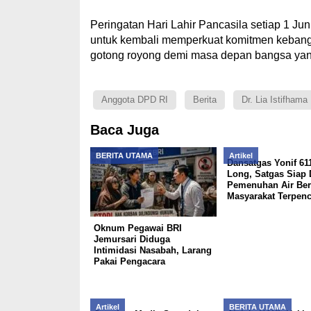
Peringatan Hari Lahir Pancasila setiap 1 Ju
untuk kembali memperkuat komitmen keban
gotong royong demi masa depan bangsa yang
Anggota DPD RI
Berita
Dr. Lia Istifhama
Baca Juga
BERITA UTAMA
Artikel
Dansatgas Yonif 6
Long, Satgas Siap
Pemenuhan Air Ber
Masyarakat Terpenc
Oknum Pegawai BRI
Jemursari Diduga
Intimidasi Nasabah, Larang
Pakai Pengacara
Artikel
BERITA UTAMA