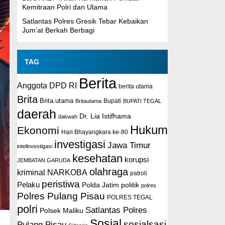
Kemitraan Polri dan Ulama
Satlantas Polres Gresik Tebar Kebaikan
Jum’at Berkah Berbagi
TAG
Berita
Anggota DPD RI
berita utama
Brita
Brita.utama
Britautama
Bupati
BUPATI TEGAL
daerah
Dr. Lia Istifhama
dakwah
Hukum
Ekonomi
Hari Bhayangkara ke-80
investigasi
Jawa Timur
intelinvestigasi
kesehatan
korupsi
JEMBATAN GARUDA
olahraga
kriminal
NARKOBA
patroli
peristiwa
Pelaku
Polda Jatim
politik
polres
Polres Pulang Pisau
POLRES TEGAL
polri
Satlantas Polres
Polsek Maliku
Sosial
sosialsasi
Pulang Pisau