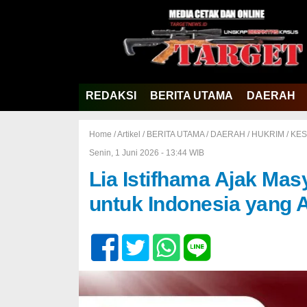
REDAKSI
BERITA UTAMA
DAERAH
Home /
Artikel
/
BERITA UTAMA
/
DAERAH
/
HUKRIM
/
KES
Senin, 1 Juni 2026 - 13:44 WIB
Lia Istifhama Ajak Mas
untuk Indonesia yang 