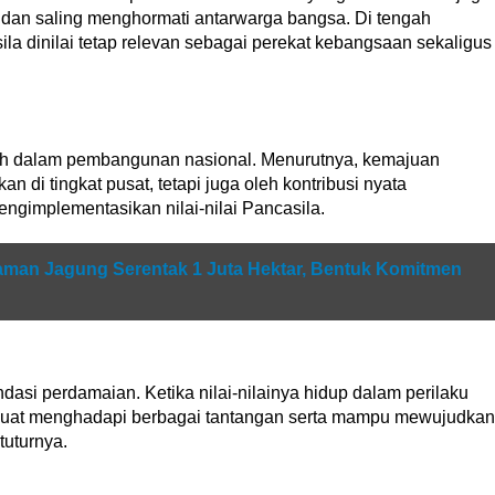
 dan saling menghormati antarwarga bangsa. Di tengah
ila dinilai tetap relevan sebagai perekat kebangsaan sekaligus
ah dalam pembangunan nasional. Menurutnya, kemajuan
an di tingkat pusat, tetapi juga oleh kontribusi nyata
gimplementasikan nilai-nilai Pancasila.
man Jagung Serentak 1 Juta Hektar, Bentuk Komitmen
asi perdamaian. Ketika nilai-nilainya hidup dalam perilaku
kuat menghadapi berbagai tantangan serta mampu mewujudkan
 tuturnya.