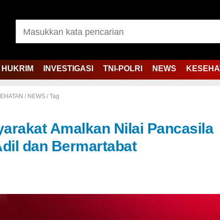
HUKRIM
INVESTIGASI
TNI-POLRI
NEWS
KESEHA
EHATAN
/
NEWS
/
Tag
yarakat Amalkan Nilai Pancasila
Adil dan Bermartabat