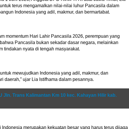
ntuk terus mengamalkan nilai-nilai luhur Pancasila dalam
angun Indonesia yang adil, makmur, dan bermartabat.
lam momentum Hari Lahir Pancasila 2026, perempuan yang
 bahwa Pancasila bukan sekadar dasar negara, melainkan
 tindakan nyata di tengah masyarakat.
la untuk mewujudkan Indonesia yang adil, makmur, dan
 daerah,” ujar Lia Istifhama dalam pesannya.
U Jln. Trans Kalimantan Km 10 kec. Kahayan Hilir kab.
i Indonesia merupakan kekuatan besar yang harus terus dijaga