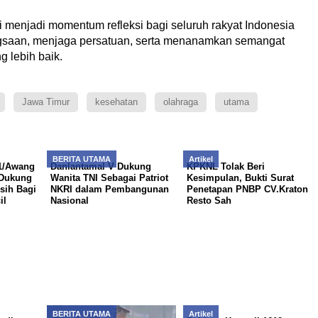
ni menjadi momentum refleksi bagi seluruh rakyat Indonesia
gsaan, menjaga persatuan, serta menanamkan semangat
 lebih baik.
Jawa Timur
kesehatan
olahraga
utama
BERITA UTAMA
Artikel
11/Awang
Danlantamal V Dukung
KPKNL Tolak Beri
 Dukung
Wanita TNI Sebagai Patriot
Kesimpulan, Bukti Surat
sih Bagi
NKRI dalam Pembangunan
Penetapan PNBP CV.Kraton
il
Nasional
Resto Sah
BERITA UTAMA
Artikel