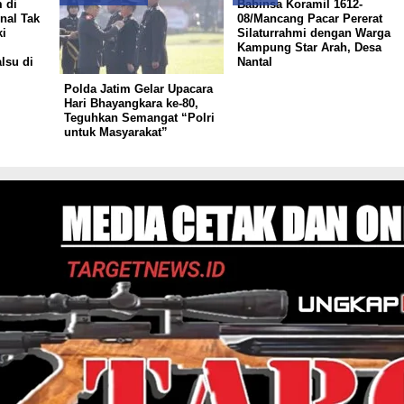
 di
Babinsa Koramil 1612-
nal Tak
08/Mancang Pacar Pererat
i
Silaturrahmi dengan Warga
Kampung Star Arah, Desa
lsu di
Nantal
Polda Jatim Gelar Upacara
Hari Bhayangkara ke-80,
Teguhkan Semangat “Polri
untuk Masyarakat”