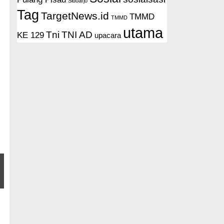
Sidoarjo
Tag
TargetNews.id
TMMD
TMMD
utama
Tni
TNI AD
KE 129
upacara